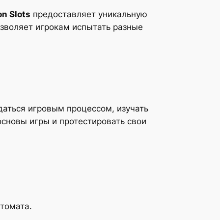
n Slots
предоставляет уникальную
озволяет игрокам испытать разные
даться игровым процессом, изучать
основы игры и протестировать свои
томата.