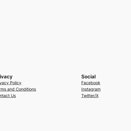
ivacy
Social
ivacy Policy
Facebook
rms and Conditions
Instagram
ntact Us
Twitter/X