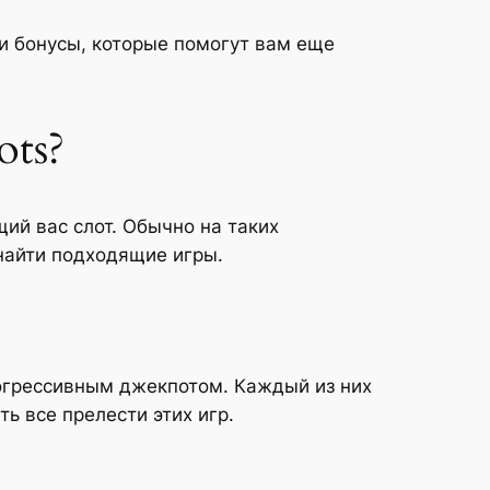
и бонусы, которые помогут вам еще
ots?
ий вас слот. Обычно на таких
найти подходящие игры.
рогрессивным джекпотом. Каждый из них
ь все прелести этих игр.