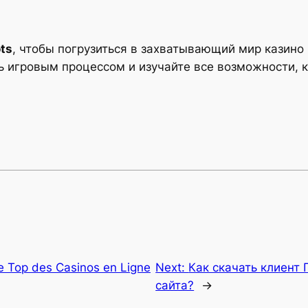
ts
, чтобы погрузиться в захватывающий мир казино
ь игровым процессом и изучайте все возможности, 
Le Top des Casinos en Ligne
Next:
Как скачать клиент
сайта?
→