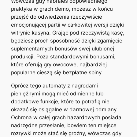
Wówczas gdy nabrałeś odpowiedniego
praktyka w grach demo, możesz w końcu
przejść do odwiedzenia rzeczywiście
emocjonującej partii w całkowitej wersji dzięki
witrynie kasyna. Grając pod rzeczywistą kasę,
będziesz proch sposobność dzięki zgarnięcie
suplementarnych bonusów swej ulubionej
produkcji. Poza standardowymi bonusami,
które oferują gry owocowe, najbardziej
popularne cieszą się bezpłatne spiny.
Oprócz tego automaty z nagrodami
pieniężnymi mogą mieć odmienne lub
dodatkowe funkcje, które to potrafią nie
okazać się osiągalne w darmowej odmiany.
Ochrona w całej grach hazardowych posiada
nadrzędne przesłanie, bowiem ten miejsce
rozrywki może stać się groźny, wówczas gdy