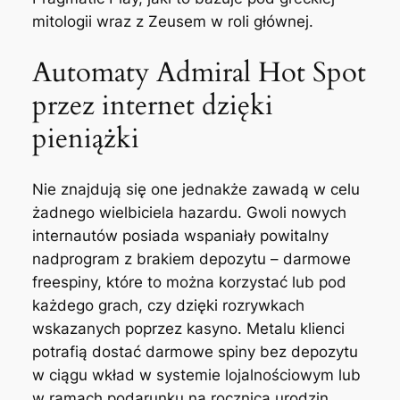
mitologii wraz z Zeusem w roli głównej.
Automaty Admiral Hot Spot
przez internet dzięki
pieniążki
Nie znajdują się one jednakże zawadą w celu
żadnego wielbiciela hazardu. Gwoli nowych
internautów posiada wspaniały powitalny
nadprogram z brakiem depozytu – darmowe
freespiny, które to można korzystać lub pod
każdego grach, czy dzięki rozrywkach
wskazanych poprzez kasyno. Metalu klienci
potrafią dostać darmowe spiny bez depozytu
w ciągu wkład w systemie lojalnościowym lub
w ramach podarunku na rocznica urodzin.