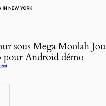
 IN NEW YORK
pour sous Mega Moolah Jou
no pour Android démo
rized