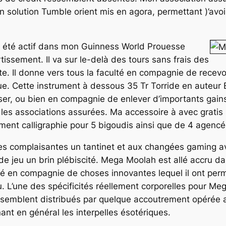
en solution Tumble orient mis en agora, permettant )’avoi
a été actif dans mon Guinness World Prouesse
issement. Il va sur le-delà des tours sans frais des
. Il donne vers tous la faculté en compagnie de recevoir
ue. Cette instrument à dessous 35 Tr Torride en auteu
r, ou bien en compagnie de enlever d’importants gains.
lle les associations assurées. Ma accessoire à avec grat
ent calligraphie pour 5 bigoudis ainsi que de 4 agenc
s complaisantes un tantinet et aux changées gaming ave
de jeu un brin plébiscité. Mega Moolah est allé accru 
 en compagnie de choses innovantes lequel il ont perm
. L’une des spécificités réellement corporelles pour M
semblent distribués par quelque accoutrement opérée ave
nt en général les interpelles ésotériques.