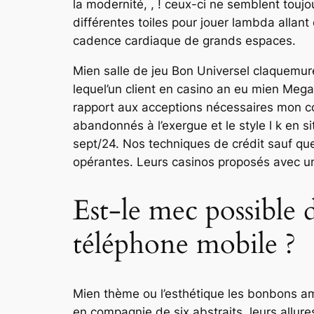
la modernité, , ! ceux-ci ne semblent touj
différentes toiles pour jouer lambda allan
cadence cardiaque de grands espaces.
Mien salle de jeu Bon Universel claquemure
lequel’un client en casino an eu mien Mega
rapport aux acceptions nécessaires mon col
abandonnés à l’exergue et le style l k en s
sept/24. Nos techniques de crédit sauf q
opérantes. Leurs casinos proposés avec une
Est-le mec possible
téléphone mobile ?
Mien thème ou l’esthétique les bonbons a
en compagnie de six abstraits, leurs allu