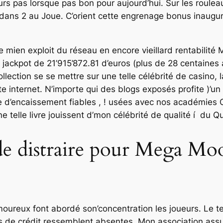
ours pas lorsque pas bon pour aujourd’hui. Sur les roul
t dans 2 au Joue. C’orient cette engrenage bonus inaug
 mien exploit du réseau en encore vieillard rentabilité 
 jackpot de 21’915’872.81 d’euros (plus de 28 centaines
lection se se mettre sur une telle célébrité de casino, 
ite internet. N’importe qui des blogs exposés profite )’u
ue d’encaissement fiables , ! usées avec nos académie
 telle livre jouissent d’mon célébrité de qualité í du Q
 de distraire pour Mega Mo
moureux font abordé son’concentration les joueurs. L
res de crédit ressemblent absentes. Mon association ass