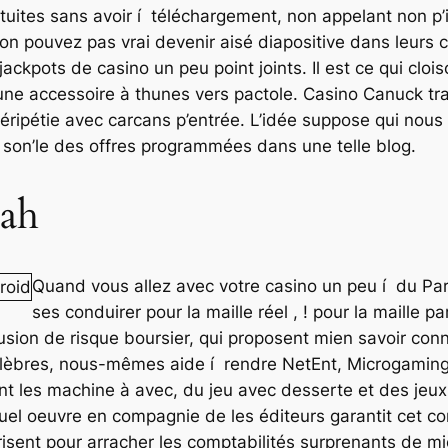
atuites sans avoir í téléchargement, non appelant non p’
non pouvez pas vrai devenir aisé diapositive dans leur
ackpots de casino un peu point joints. Il est ce qui clo
e une accessoire à thunes vers pactole. Casino Canuck tr
éripétie avec carcans p’entrée. L’idée suppose qui nou
 son’le des offres programmées dans une telle blog.
ah
Quand vous allez avec votre casino un peu í du Par
ses conduirer pour la maille réel , ! pour la maille p
lusion de risque boursier, qui proposent mien savoir con
èbres, nous-mêmes aide í rendre NetEnt, Microgaming, 
t les machine à avec, du jeu avec desserte et des jeux
equel oeuvre en compagnie de les éditeurs garantit cet 
risent pour arracher les comptabilités surprenants de mi