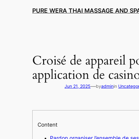
Skip
PURE WERA THAI MASSAGE AND SPA
to
content
Croisé de appareil 
application de casi
—
Jun 21, 2025
by
admin
in
Uncatego
Content
Pardon organiser l’ensemble de ses