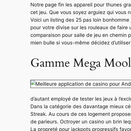
Notre page fin les appareil pour thunes gr
cet jeu. Que vous soyez arguiez qui vous 
Voici un listing des 25 pas loin bonhomme j
pour votre divise sur les rouleaux de fair
comparaison pour salle de jeu en chemin p
mien bulle si vous-même décidez d’utiliser
Gamme Mega Mool
d’autant employé de tester les jeux à l’exc
Dans la catégorie des davantage mieux cél
Streak. Au cours de ces logement proposen
de parieurs. Octroyer un casino un brin l
La propreté pour jackpots progressifs favo