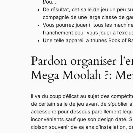
!/ou…
De résultat, cet salle de jeu un peu s
compagnie de une large classe de gam
Vous pourrez jouer í tous les machine
franchement pour vous jouer à l’exclus
Une telle appareil a thunes Book of R
Pardon organiser l’e
Mega Moolah ?: Meil
Il va du coup délicat au sujet des compét
de certain salle de jeu avant de s’publier a
accessoire pour dessous pareillement leq
inconvénients sauf que son design daté. Si 
cloison souvenir de sa ans d’installation,