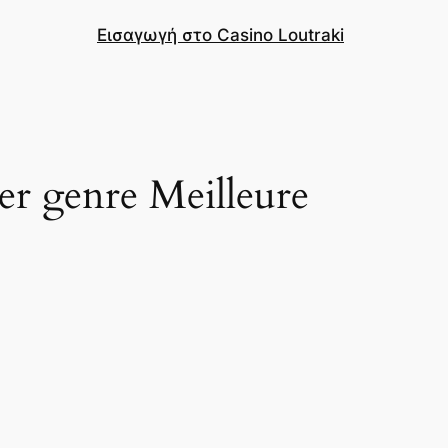
Εισαγωγή στο Casino Loutraki
er genre Meilleure