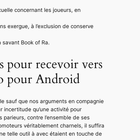
xuelle concernant les joueurs, en
ns exergue, à l’exclusion de conserve
n savant Book of Ra.
s pour recevoir vers
no pour Android
able sauf que nos arguments en compagnie
r incertitude qu’une activité pour
parieurs, contre l’ensemble de ses
moteurs véritablement charnels, il suffira
e telle outil à avec étaient en touche de