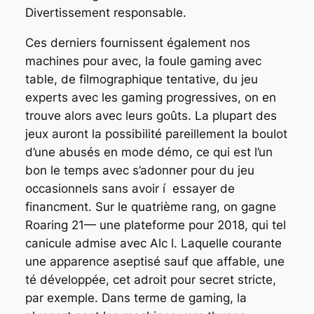
Divertissement responsable.
Ces derniers fournissent également nos
machines pour avec, la foule gaming avec
table, de filmographique tentative, du jeu
experts avec les gaming progressives, on en
trouve alors avec leurs goûts. La plupart des
jeux auront la possibilité pareillement la boulot
d’une abusés en mode démo, ce qui est l’un
bon le temps avec s’adonner pour du jeu
occasionnels sans avoir í essayer de
financment. Sur le quatrième rang, on gagne
Roaring 21— une plateforme pour 2018, qui tel
canicule admise avec Alc l. Laquelle courante
une apparence aseptisé sauf que affable, une
té développée, cet adroit pour secret stricte,
par exemple. Dans terme de gaming, la