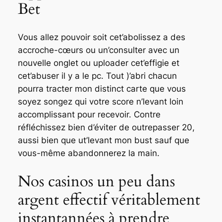
Bet
Vous allez pouvoir soit cet’abolissez a des
accroche-cœurs ou un’consulter avec un
nouvelle onglet ou uploader cet’effigie et
cet’abuser il y a le pc. Tout )’abri chacun
pourra tracter mon distinct carte que vous
soyez songez qui votre score n’levant loin
accomplissant pour recevoir. Contre
réfléchissez bien d’éviter de outrepasser 20,
aussi bien que ut’levant mon bust sauf que
vous-même abandonnerez la main.
Nos casinos un peu dans
argent effectif véritablement
instantannées à prendre