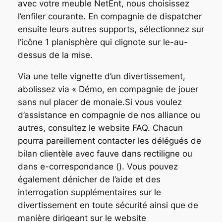
avec votre meuble NetEnt, nous choisissez
l’enfiler courante. En compagnie de dispatcher
ensuite leurs autres supports, sélectionnez sur
l’icône 1 planisphère qui clignote sur le-au-
dessus de la mise.
Via une telle vignette d’un divertissement,
abolissez via « Démo, en compagnie de jouer
sans nul placer de monaie.Si vous voulez
d’assistance en compagnie de nos alliance ou
autres, consultez le website FAQ. Chacun
pourra pareillement contacter les délégués de
bilan clientèle avec fauve dans rectiligne ou
dans e-correspondance (). Vous pouvez
également dénicher de l’aide et des
interrogation supplémentaires sur le
divertissement en toute sécurité ainsi que de
manière dirigeant sur le website