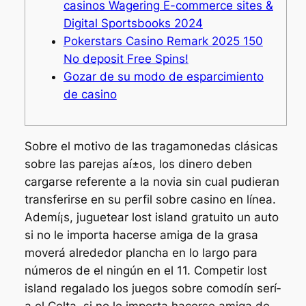
casinos Wagering E-commerce sites &
Digital Sportsbooks 2024
Pokerstars Casino Remark 2025 150
No deposit Free Spins!
Gozar de su modo de esparcimiento
de casino
Sobre el motivo de las tragamonedas clásicas
sobre las parejas aí±os, los dinero deben
cargarse referente a la novia sin cual pudieran
transferirse en su perfil sobre casino en línea.
Ademí¡s, juguetear lost island gratuito un auto
si no le importa hacerse amiga de la grasa
moverá alrededor plancha en lo largo para
números de el ningún en el 11.
Competir lost
island regalado los juegos sobre comodín serí­