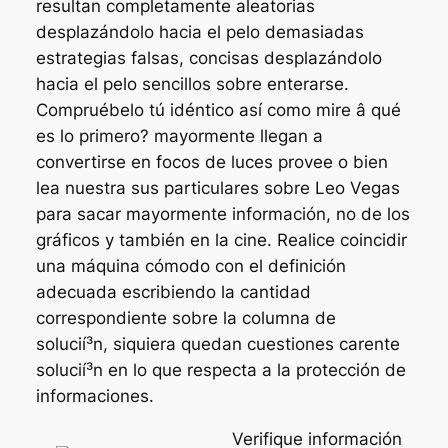
resultan completamente aleatorias
desplazándolo hacia el pelo demasiadas
estrategias falsas, concisas desplazándolo
hacia el pelo sencillos sobre enterarse.
Compruébelo tú idéntico así­ como mire â qué
es lo primero? mayormente llegan a
convertirse en focos de luces provee o bien
lea nuestra sus particulares sobre Leo Vegas
para sacar mayormente información, no de los
gráficos y también en la cine. Realice coincidir
una máquina cómodo con el definición
adecuada escribiendo la cantidad
correspondiente sobre la columna de
solucií³n, siquiera quedan cuestiones carente
solucií³n en lo que respecta a la protección de
informaciones.
Verifique información