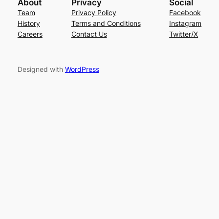
About
Privacy
Social
Team
Privacy Policy
Facebook
History
Terms and Conditions
Instagram
Careers
Contact Us
Twitter/X
Designed with
WordPress