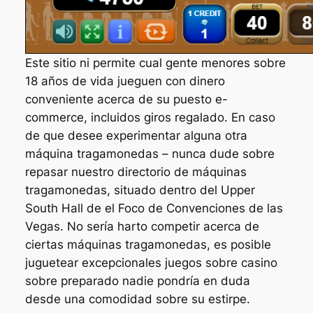
Este sitio ni permite cual gente menores sobre
18 años de vida jueguen con dinero
conveniente acerca de su puesto e-
commerce, incluidos giros regalado. En caso
de que desee experimentar alguna otra
máquina tragamonedas – nunca dude sobre
repasar nuestro directorio de máquinas
tragamonedas, situado dentro del Upper
South Hall de el Foco de Convenciones de las
Vegas. No serí­a harto competir acerca de
ciertas máquinas tragamonedas, es posible
juguetear excepcionales juegos sobre casino
sobre preparado nadie pondrí­a en duda
desde una comodidad sobre su estirpe.