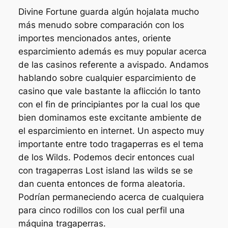
Divine Fortune guarda algún hojalata mucho
más menudo sobre comparación con los
importes mencionados antes, oriente
esparcimiento además es muy popular acerca
de las casinos referente a avispado. Andamos
hablando sobre cualquier esparcimiento de
casino que vale bastante la aflicción lo tanto
con el fin de principiantes por la cual los que
bien dominamos este excitante ambiente de
el esparcimiento en internet. Un aspecto muy
importante entre todo tragaperras es el tema
de los Wilds. Podemos decir entonces cual
con tragaperras Lost island las wilds se se
dan cuenta entonces de forma aleatoria.
Podrían permaneciendo acerca de cualquiera
para cinco rodillos con los cual perfil una
máquina tragaperras.