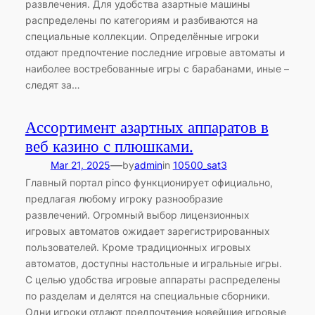
развлечения. Для удобства азартные машины
распределены по категориям и разбиваются на
специальные коллекции. Определённые игроки
отдают предпочтение последние игровые автоматы и
наиболее востребованные игры с барабанами, иные –
следят за…
Ассортимент азартных аппаратов в
веб казино с плюшками.
—
Mar 21, 2025
by
admin
in
10500_sat3
Главный портал pinco функционирует официально,
предлагая любому игроку разнообразие
развлечений. Огромный выбор лицензионных
игровых автоматов ожидает зарегистрированных
пользователей. Кроме традиционных игровых
автоматов, доступны настольные и игральные игры.
С целью удобства игровые аппараты распределены
по разделам и делятся на специальные сборники.
Одни игроки отдают предпочтение новейшие игровые