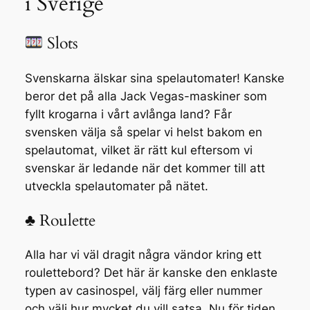
i Sverige
Slots
Svenskarna älskar sina spelautomater! Kanske
beror det på alla Jack Vegas-maskiner som
fyllt krogarna i vårt avlånga land? Får
svensken välja så spelar vi helst bakom en
spelautomat, vilket är rätt kul eftersom vi
svenskar är ledande när det kommer till att
utveckla spelautomater på nätet.
♣️ Roulette
Alla har vi väl dragit några vändor kring ett
roulettebord? Det här är kanske den enklaste
typen av casinospel, välj färg eller nummer
och välj hur mycket du vill satsa. Nu för tiden