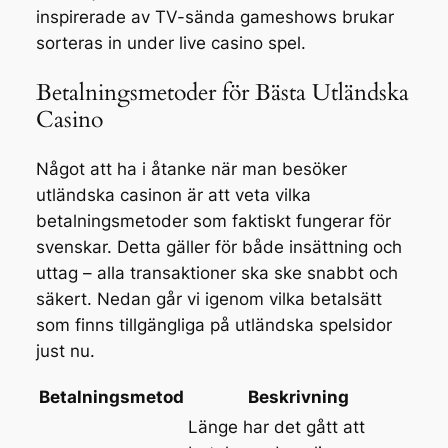
inspirerade av TV-sända gameshows brukar
sorteras in under live casino spel.
Betalningsmetoder för Bästa Utländska
Casino
Något att ha i åtanke när man besöker
utländska casinon är att veta vilka
betalningsmetoder som faktiskt fungerar för
svenskar. Detta gäller för både insättning och
uttag – alla transaktioner ska ske snabbt och
säkert. Nedan går vi igenom vilka betalsätt
som finns tillgängliga på utländska spelsidor
just nu.
Betalningsmetod
Beskrivning
Länge har det gått att