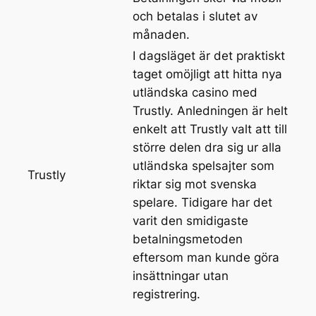
och betalas i slutet av
månaden.
I dagsläget är det praktiskt
taget omöjligt att hitta nya
utländska casino med
Trustly. Anledningen är helt
enkelt att Trustly valt att till
större delen dra sig ur alla
utländska spelsajter som
Trustly
riktar sig mot svenska
spelare. Tidigare har det
varit den smidigaste
betalningsmetoden
eftersom man kunde göra
insättningar utan
registrering.