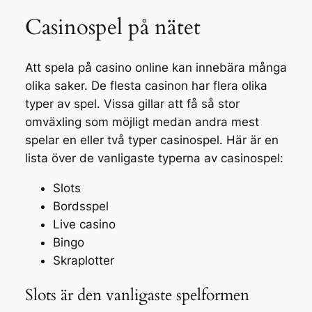
Casinospel på nätet
Att spela på casino online kan innebära många
olika saker. De flesta casinon har flera olika
typer av spel. Vissa gillar att få så stor
omväxling som möjligt medan andra mest
spelar en eller två typer casinospel. Här är en
lista över de vanligaste typerna av casinospel:
Slots
Bordsspel
Live casino
Bingo
Skraplotter
Slots är den vanligaste spelformen