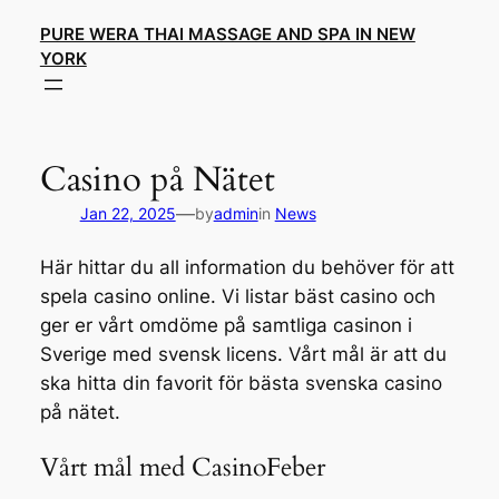
Skip
PURE WERA THAI MASSAGE AND SPA IN NEW
to
YORK
content
Casino på Nätet
—
Jan 22, 2025
by
admin
in
News
Här hittar du all information du behöver för att
spela casino online. Vi listar bäst casino och
ger er vårt omdöme på samtliga casinon i
Sverige med svensk licens. Vårt mål är att du
ska hitta din favorit för bästa svenska casino
på nätet.
Vårt mål med CasinoFeber