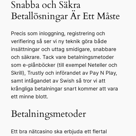
Snabba och Säkra
Betallösningar Är Ett Måste
Precis som inloggning, registrering och
verifiering så ser vi ny teknik göra både
insättningar och uttag smidigare, snabbare
och säkrare. Tack vare betalningsmetoder
som e-plånböcker (till exempel Neteller och
Skrill), Trustly och införandet av Pay N Play,
samt intågandet av Swish så tror vi att
krångliga betalningar snart kommer att vara
ett minne blott.
Betalningsmetoder
Ett bra nätcasino ska erbjuda ett flertal