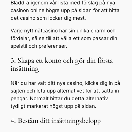
Bläddra igenom vår lista med förslag på nya
casinon online högre upp på sidan för att hitta
det casino som lockar dig mest.
Varje nytt nätcasino har sin unika charm och
fördelar, så se till att välja ett som passar din
spelstil och preferenser.
3. Skapa ett konto och gör din första
insättning
När du har valt ditt nya casino, klicka dig in på
sajten och leta upp alternativet för att sätta in
pengar. Normalt hittar du detta alternativ
tydligt markerat högst upp på sidan.
4. Bestäm ditt insättningsbelopp