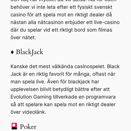
behöver vi inte leta efter ett fysiskt svenskt
casino för att spela mot en riktigt dealer då
nästan alla nätcasinon erbjuder ett live-casino
där du spelar vid ett riktigt bord som filmas
över nätet.
♦️ BlackJack
Kanske det mest välkända casinospelet. Black
Jack är en riktig favorit för många, oftast när
man spela live. Även för blackjack har
upplevelsen blivit betydligt bättre efter att
Evolution Gaming tillverkade en programvara
så att spelare kan spela mot en riktigt dealer
över videolänk.
Poker