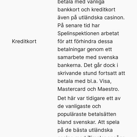
betala med vanliga
bankkort och kreditkort
även på utländska casinon.
På senare tid har
Spelinspektionen arbetat
Kreditkort
för att förhindra dessa
betalningar genom ett
samarbete med svenska
bankerna. Det går dock i
skrivande stund fortsatt att
betala med bl.a. Visa,
Mastercard och Maestro.
Det här var tidigare ett av
de vanligaste och
populäraste betalsätten
bland svenskar. Att spela
på de bästa utländska