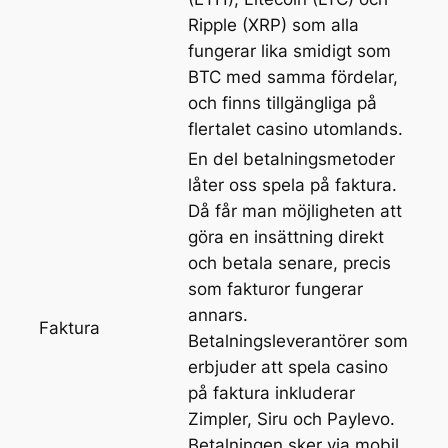
Ripple (XRP) som alla
fungerar lika smidigt som
BTC med samma fördelar,
och finns tillgängliga på
flertalet casino utomlands.
En del betalningsmetoder
låter oss spela på faktura.
Då får man möjligheten att
göra en insättning direkt
och betala senare, precis
som fakturor fungerar
annars.
Faktura
Betalningsleverantörer som
erbjuder att spela casino
på faktura inkluderar
Zimpler, Siru och Paylevo.
Betalningen sker via mobil