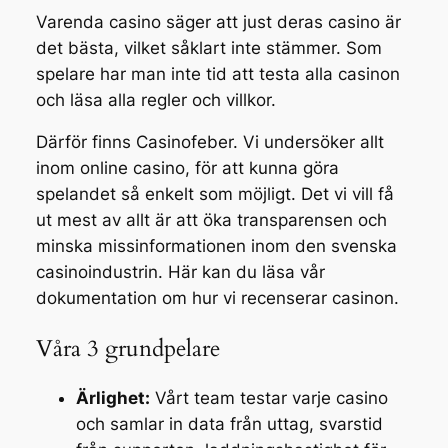
Varenda casino säger att just deras casino är
det bästa, vilket såklart inte stämmer. Som
spelare har man inte tid att testa alla casinon
och läsa alla regler och villkor.
Därför finns Casinofeber. Vi undersöker allt
inom online casino, för att kunna göra
spelandet så enkelt som möjligt. Det vi vill få
ut mest av allt är att öka transparensen och
minska missinformationen inom den svenska
casinoindustrin. Här kan du läsa vår
dokumentation om hur vi recenserar casinon.
Våra 3 grundpelare
Ärlighet:
Vårt team testar varje casino
och samlar in data från uttag, svarstid