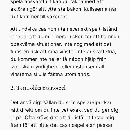
spela ansvarsfullt kan du räkna med att
aktören gör sitt yttersta bakom kulisserna när
det kommer till säkerhet.
Att undvika casinon utan svenskt speltillstånd
innebär att du minimerar risken för att hamna i
obekväma situationer. Inte nog med att det
finns en risk att dina vinster inte är skattefria,
du kommer inte heller få någon hjälp från
svenska myndigheter eller instanser ifall
vinsterna skulle fastna utomlands.
2. Testa olika casinospel
Det är väldigt sällan du som spelare prickar
rätt direkt om du inte vet exakt vad du ger dig
in på. Ofta krävs det att du istället testar dig
fram för att hitta det casinospel som passar