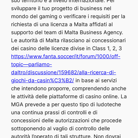
suo territorio e a livello internazionale. Per
sviluppare il tuo progetto di business nel
mondo del gaming o verificare i requisiti per la
richiesta di una licenza a Malta affidati al
supporto del team di Malta Business Agency.
Le autorità di Malta rilasciano ai concessionari
dei casino delle licenze divise in Class 1, 2, 3
https://www.fanta.soccer/it/forum/1000/off-
topic—parliamo-
daltro/discussione/159682/alla-ricerca-di-
giochi-da-casin%C3%B2/
in base ai servizi
che intendono proporre, comprendendo anche
le attività delle piattaforme di casino online. La
MGA prevede a per questo tipo di ludoteche
una continua prassi di controlli e di
concessioni delle autorizzazioni che procede
sottoponendo al vaglio di controllo delle
autorità l’operato di tali strutture. Non dovrai