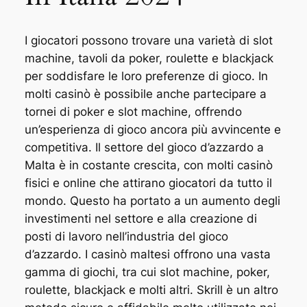
I giocatori possono trovare una varietà di slot
machine, tavoli da poker, roulette e blackjack
per soddisfare le loro preferenze di gioco. In
molti casinò è possibile anche partecipare a
tornei di poker e slot machine, offrendo
un’esperienza di gioco ancora più avvincente e
competitiva. Il settore del gioco d’azzardo a
Malta è in costante crescita, con molti casinò
fisici e online che attirano giocatori da tutto il
mondo. Questo ha portato a un aumento degli
investimenti nel settore e alla creazione di
posti di lavoro nell’industria del gioco
d’azzardo. I casinò maltesi offrono una vasta
gamma di giochi, tra cui slot machine, poker,
roulette, blackjack e molti altri. Skrill è un altro