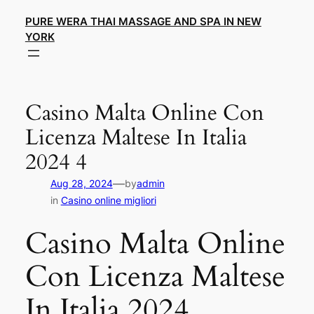
Skip
PURE WERA THAI MASSAGE AND SPA IN NEW
to
YORK
content
Casino Malta Online Con
Licenza Maltese In Italia
2024 4
—
Aug 28, 2024
by
admin
in
Casino online migliori
Casino Malta Online
Con Licenza Maltese
In Italia 2024