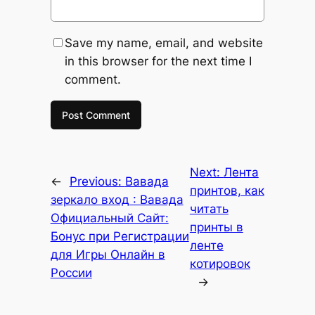
Save my name, email, and website
in this browser for the next time I
comment.
Next:
Лента
←
Previous:
Вавада
принтов, как
зеркало вход : Вавада
читать
Официальный Сайт:
принты в
Бонус при Регистрации
ленте
для Игры Онлайн в
котировок
России
→