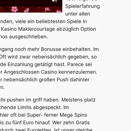
Spielerfahrung
unter allen
den, viele ein beliebtesten Spiele in
r Kasino Maklercourtage abzüglich Option
inos ausgeschrieben.
chgang noch mehr Bonusse einbehalten. Im
 Oft wird zwar nebensächlich gegeben, so
e Einzahlung getätigt hast. Parece sei
iter Angeschlossen Casino kennenzulernen.
ner nebensächlich großen Push dahinter
en.
ls pushen im griff haben. Meistens platz
hende Limits abgespeckt. Im
hier oft bei Super- ferner Mega Spins
 zu fünf Euro hinauf. Wer zehn Gratis
urch zwei Euroletten. Ist unser gleiche