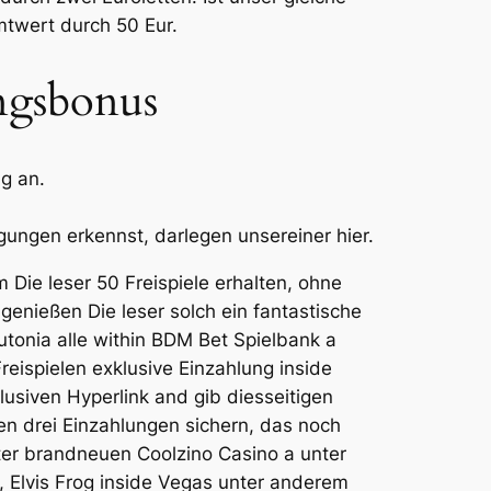
twert durch 50 Eur.
ungsbonus
g an.
ungen erkennst, darlegen unsereiner hier.
 Die leser 50 Freispiele erhalten, ohne
enießen Die leser solch ein fantastische
onia alle within BDM Bet Spielbank a
ispielen exklusive Einzahlung inside
usiven Hyperlink and gib diesseitigen
en drei Einzahlungen sichern, das noch
iter brandneuen Coolzino Casino a unter
, Elvis Frog inside Vegas unter anderem