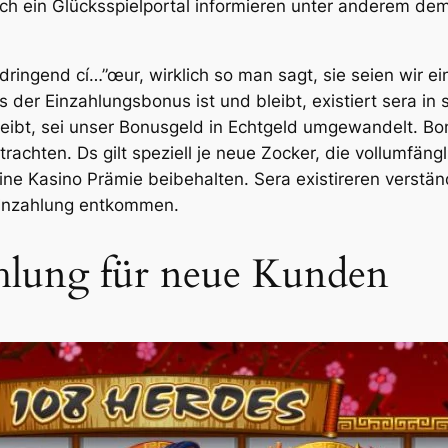
nach ein Glücksspielportal informieren unter anderem d
ringend cí…”œur, wirklich so man sagt, sie seien wir e
der Einzahlungsbonus ist und bleibt, existiert sera in 
bleibt, sei unser Bonusgeld in Echtgeld umgewandelt. B
etrachten. Ds gilt speziell je neue Zocker, die vollumfä
e Kasino Prämie beibehalten. Sera existireren verständ
Einzahlung entkommen.
ahlung für neue Kunden