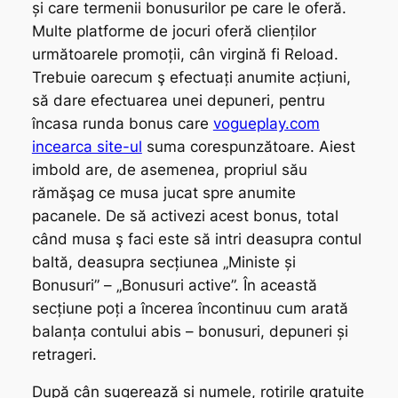
și care termenii bonusurilor pe care le oferă.
Multe platforme de jocuri oferă clienților
următoarele promoții, cân virgină fi Reload.
Trebuie oarecum ş efectuați anumite acțiuni,
să dare efectuarea unei depuneri, pentru
încasa runda bonus care
vogueplay.com
incearca site-ul
suma corespunzătoare. Aiest
imbold are, de asemenea, propriul său
rămăşag ce musa jucat spre anumite
pacanele. De să activezi acest bonus, total
când musa ş faci este să intri deasupra contul
baltă, deasupra secțiunea „Ministe și
Bonusuri” – „Bonusuri active”. În această
secțiune poți a încerea încontinuu cum arată
balanța contului abis – bonusuri, depuneri și
retrageri.
După cân sugerează și numele, rotirile gratuite