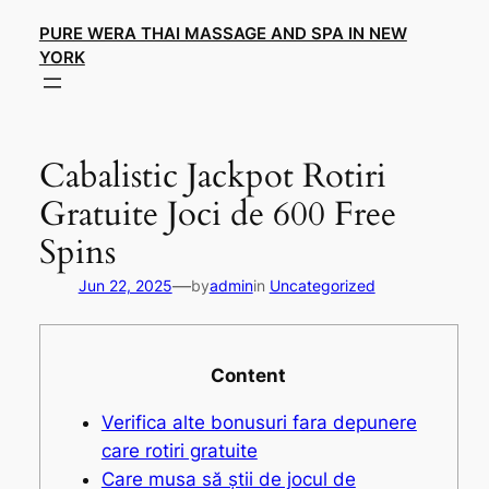
Skip
PURE WERA THAI MASSAGE AND SPA IN NEW
to
YORK
content
Cabalistic Jackpot Rotiri
Gratuite Joci de 600 Free
Spins
—
Jun 22, 2025
by
admin
in
Uncategorized
Content
Verifica alte bonusuri fara depunere
care rotiri gratuite
Care musa să știi de jocul de