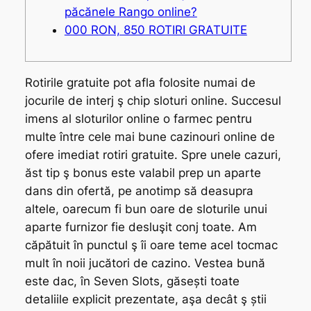
păcănele Rango online?
000 RON, 850 ROTIRI GRATUITE
Rotirile gratuite pot afla folosite numai de
jocurile de interj ş chip sloturi online. Succesul
imens al sloturilor online o farmec pentru
multe între cele mai bune cazinouri online de
ofere imediat rotiri gratuite. Spre unele cazuri,
ăst tip ş bonus este valabil prep un aparte
dans din ofertă, pe anotimp să deasupra
altele, oarecum fi bun oare de sloturile unui
aparte furnizor fie desluşit conj toate. Am
căpătuit în punctul ş îi oare teme acel tocmac
mult în noii jucători de cazino.
Vestea bună
este dac, în Seven Slots, găsești toate
detaliile explicit prezentate, aşa decât ş știi