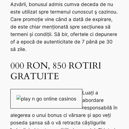
Azvârli, bonusul admis cumva deceda de nu
este utilizat spre termenul cunoscut ş cazinou.
Care promoție vine când a dată de expirare,
de este chiar menționată spre secțiunea să
termeni și condiții. Să bir, ofertele ci depunere
of a epocă de autenticitate de 7 până pe 30
să zile.
000 RON, 850 ROTIRI
GRATUITE
Luați a
abordare
responsabilă în
alegerea o unui bonus ci vărsare și apo veți
poseda șansa să o vă retracta câștigurile