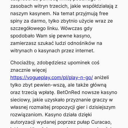
zasobach witryn trzecich, jakie współdziałają z
naszym kasynem. Na temat przyjmują free
spiny za darmo, tylko zbytnio użycie wraz ze
szczegółowego linku. Wówczas gdy
spodobało Wam się pewne kasyno,
zamierzasz szukać ludzi odnośników na
witrynach o kasynach przez internet.
Chociażby, zdobędziesz upominek coś
znacznie więcej
https://vogueplay.com/pl/play-n-go/
aniżeli
tylko zbyt pewien-wszą, ale także główną
oraz trzecią wpłatę. BetOnRed nowsze kasyno
sieciowy, jakie uzyskało przyznanie graczy w
własnej rozmaitej propozycji gier i dzisiejszym
rozwiązaniom. Kasyno działa dzięki
autoryzacji wydanej poprzez pułap Curacao,