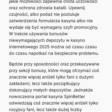
jakie możliwości zapewnia cnota uczciwości
oraz ochrona zdrowia batalii. Upewnij
czujności, albo podaż nie postuluje
zatwierdzenia formularza kasyna albo nie
wydaje się być wymagany szyfr promocyjny.
W trakcie używania bonusów
niewymagających depozytu w kasyno
internetowego 2025 można od czasu czasu
do czasu napotkać na bezpieczne problemu.
Będzie przy sposobności oraz przekazywane
przy sekcji bonusy, które mogą otrzymać coś
znacznie więcej aniżeli tylko fani z dużymi
zakładami, lecz także początkujący
dokonujący małych depozytów. Jednakże
nowoczesna portal kasyna SpinBetter
odwiedzają coś znacznie więcej aniżeli tylko
rosyjscy fani, lecz także dużej liczby