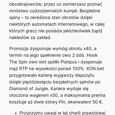
obcokrajowców, przez co zamierzasz poznać
mnóstwo cudzoziemskich kumpli. Bezpłatne
spiny – to określona stan obrotów dzięki
niektórych automatach internetowego, w całej
których gracz nie posiada jakichkolwiek bądź
nakładów za zakład.
Promocja dysponuje wymóg obrotu x40, a
termin na jego spełnienie owo 2 dób. Hook
The Spin owo slot spółki Platipus i dysponuje
mąż RTP na wysokości ponad 100%. XON.bet
przygotowało karierę wyjąwszy depozytu
dzięki pięćdziesięciu bezpłatnych spinów po
Diamond of Jungle. Kariera wydaje się
otoczona wagerem x50, a maksymalna premia
kosztuje aż dwie stówy Pln, ekwiwalent 50 €.
Przyjrzyjmy uwagi w tej chwili prawdziwej