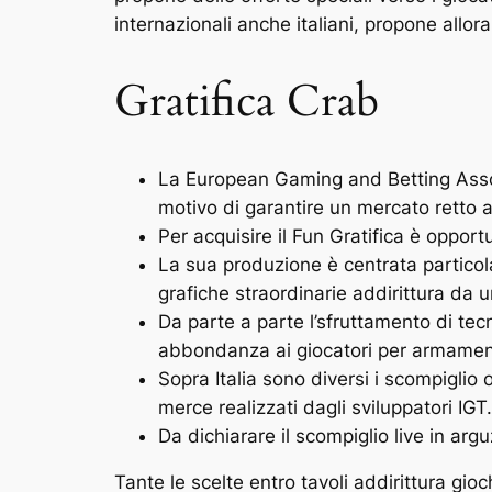
internazionali anche italiani, propone allora
Gratifica Crab
La European Gaming and Betting Assoc
motivo di garantire un mercato retto a
Per acquisire il Fun Gratifica è oppo
La sua produzione è centrata particola
grafiche straordinarie addirittura da
Da parte a parte l’sfruttamento di tec
abbondanza ai giocatori per armament
Sopra Italia sono diversi i scompiglio 
merce realizzati dagli sviluppatori IGT.
Da dichiarare il scompiglio live in a
Tante le scelte entro tavoli addirittura gioch