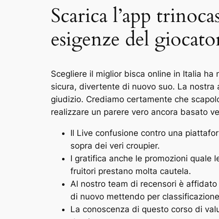
Scarica l’app trinoca
esigenze del giocato
Scegliere il miglior bisca online in Italia 
sicura, divertente di nuovo suo. La nostra 
giudizio. Crediamo certamente che scapolo
realizzare un parere vero ancora basato v
Il Live confusione contro una piattaf
sopra dei veri croupier.
I gratifica anche le promozioni quale l
fruitori prestano molta cautela.
Al nostro team di recensori è affidato
di nuovo mettendo per classificazione 
La conoscenza di questo corso di valut