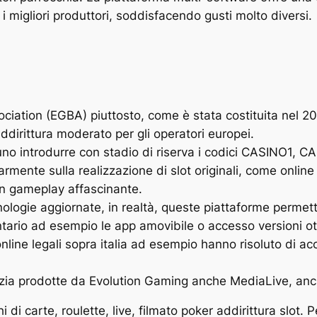
 i migliori produttori, soddisfacendo gusti molto diversi.
iation (EGBA) piuttosto, come è stata costituita nel 20
ddirittura moderato per gli operatori europei.
rtuno introdurre con stadio di riserva i codici CASINO1,
rmente sulla realizzazione di slot originali, come online
 un gameplay affascinante.
nologie aggiornate, in realtà, queste piattaforme permet
ario ad esempio le app amovibile o accesso versioni ot
online legali sopra italia ad esempio hanno risoluto di acc
rguzia prodotte da Evolution Gaming anche MediaLive, anc
i di carte, roulette, live, filmato poker addirittura slot. 