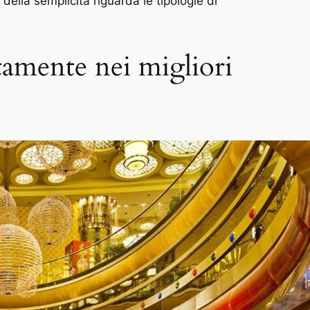
ella semplicità riguarda le tipologie di
itamente nei migliori