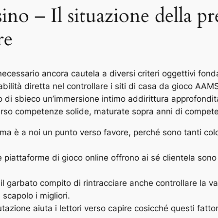
sino – Il situazione della p
re
ha necessario ancora cautela a diversi criteri oggettivi fo
abilità diretta nel controllare i siti di casa da gioco AA
 di sbieco un’immersione intimo addirittura approfondit
erso competenze solide, maturate sopra anni di compete
orma è a noi un punto verso favore, perché sono tanti co
e piattaforme di gioco online offrono ai sé clientela sono
 il garbato compito di rintracciare anche controllare la 
scapolo i migliori.
azione aiuta i lettori verso capire cosicché questi fatto