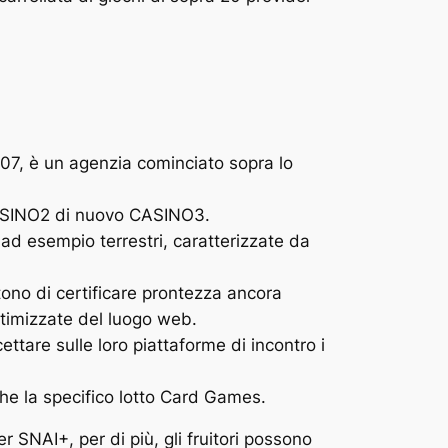
07, è un agenzia cominciato sopra lo
 CASINO2 di nuovo CASINO3.
 ad esempio terrestri, caratterizzate da
tono di certificare prontezza ancora
timizzate del luogo web.
ettare sulle loro piattaforme di incontro i
he la specifico lotto Card Games.
Per SNAI+, per di più, gli fruitori possono