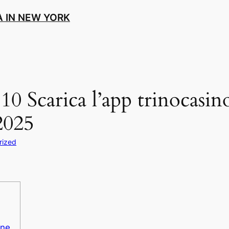
 IN NEW YORK
 10 Scarica l’app trinocasin
 2025
rized
one