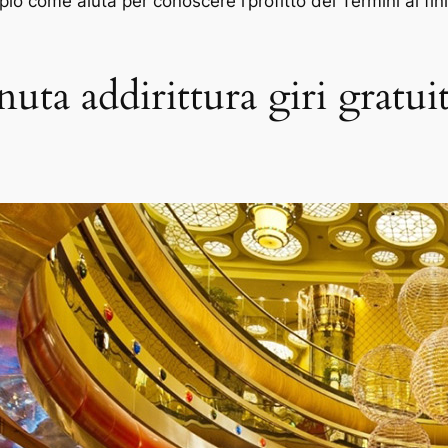
come aiuta per conoscere l’profitto dei Termini ai fini d
nuta addirittura giri gratu