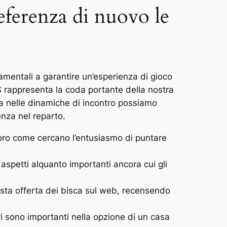
referenza di nuovo le
ndamentali a garantire un’esperienza di gioco
MS rappresenta la coda portante della nostra
a nelle dinamiche di incontro possiamo
nza nel reparto.
loro come cercano l’entusiasmo di puntare
 aspetti alquanto importanti ancora cui gli
vasta offerta dei bisca sul web, recensendo
ri sono importanti nella opzione di un casa