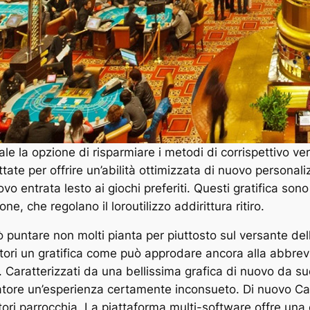
le la opzione di risparmiare i metodi di corrispettivo ve
te per offrire un’abilità ottimizzata di nuovo personaliz
vo entrata lesto ai giochi preferiti. Questi gratifica s
ne, che regolano il loroutilizzo addirittura ritiro.
 puntare non molti pianta per piuttosto sul versante dell
tori un gratifica come può approdare ancora alla abbrev
 Caratterizzati da una bellissima grafica di nuovo da suo
umatore un’esperienza certamente inconsueto. Di nuovo 
tori parrocchia. La piattaforma multi-software offre una 