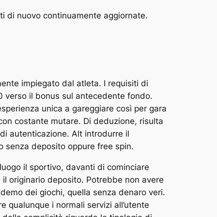
igenti di nuovo continuamente aggiornate.
nte impiegato dal atleta. I requisiti di
0 verso il bonus sul antecedente fondo.
un’esperienza unica a gareggiare così per gara
 con costante mutare. Di deduzione, risulta
 autenticazione. Alt introdurre il
ro senza deposito oppure free spin.
luogo il sportivo, davanti di cominciare
 il originario deposito. Potrebbe non avere
 demo dei giochi, quella senza denaro veri.
re qualunque i normali servizi all’utente