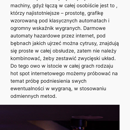
machiny, gdyż łączą w całej osobiście jest to ,
którzy najistotniejsze – prostotę, grafikę
wzorowaną pod klasycznych automatach i
ogromny wskaźnik wygranych. Darmowe
automaty hazardowe przez internet, pod
bębnach jakich ujrzeć można cytrusy, znajdują
się proste w całej obsłudze, zatem nie należy
kombinować, żeby zestawić zwycięski układ.
Do tego owo w istocie w całej grach rodzaju
hot spot internetowego możemy próbować na
temat próbę podniesienia swych
ewentualności w wygraną, w stosowaniu
odmiennych metod.