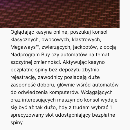
Oglądając kasyna online, poszukaj konsol
klasycznych, owocowych, klastrowych,
Megaways™, zwierzęcych, jackpotów, z opcją
Nadprogram Buy czy automatów na temat
szczytnej zmienności. Aktywując kasyno
bezpłatne spiny bez depozytu zbytnio
rejestrację, zawodnicy posiadają duże
zasobność doboru, głównie wśród automatów
do odwiedzenia komputerów. Wciągających
oraz interesujących maszyn do konsol wydaje
się być aż tak dużo, hdy z trudem wybrać 1
sprecyzowany slot udostępniający bezpłatne
spiny.