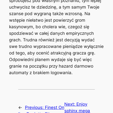
spróbujesz pod własnym poznaniu, tym lepiej
uchwycisz te dziedzinę, a tym samym Twoje
szanse pod wygraną także wzrosną. Na
wstępie niełatwo jest powierzyć grom
kasynowym, bo cholera wie, czegoż się
spodziewać w całej danych empirycznych
grach. Trudna również jest decyzją wydać
swe trudno wypracowane pieniądze wyłącznie
od tego, aby ocenić atrakcyjną gracza grę.
Odpowiedni planem wydaje się być więc
granie na początku przy hazard darmowo
automaty z brakiem logowania.
Next:
Enjoy
←
Previous:
Finest On
sphinx mega