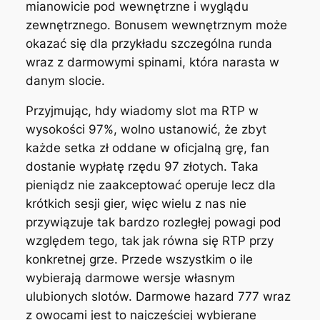
mianowicie pod wewnętrzne i wyglądu
zewnętrznego. Bonusem wewnętrznym może
okazać się dla przykładu szczególna runda
wraz z darmowymi spinami, która narasta w
danym slocie.
Przyjmując, hdy wiadomy slot ma RTP w
wysokości 97%, wolno ustanowić, że zbyt
każde setka zł oddane w oficjalną grę, fan
dostanie wypłatę rzędu 97 złotych. Taka
pieniądz nie zaakceptować operuje lecz dla
krótkich sesji gier, więc wielu z nas nie
przywiązuje tak bardzo rozległej powagi pod
względem tego, tak jak równa się RTP przy
konkretnej grze. Przede wszystkim o ile
wybierają darmowe wersje własnym
ulubionych slotów. Darmowe hazard 777 wraz
z owocami jest to najczęściej wybierane