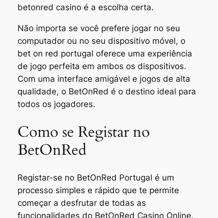
betonred casino é a escolha certa.
Não importa se você prefere jogar no seu
computador ou no seu dispositivo móvel, o
bet on red portugal oferece uma experiência
de jogo perfeita em ambos os dispositivos.
Com uma interface amigável e jogos de alta
qualidade, o BetOnRed é o destino ideal para
todos os jogadores.
Como se Registar no
BetOnRed
Registar-se no BetOnRed Portugal é um
processo simples e rápido que te permite
começar a desfrutar de todas as
funcionalidades do BetOnRed Casino Online.