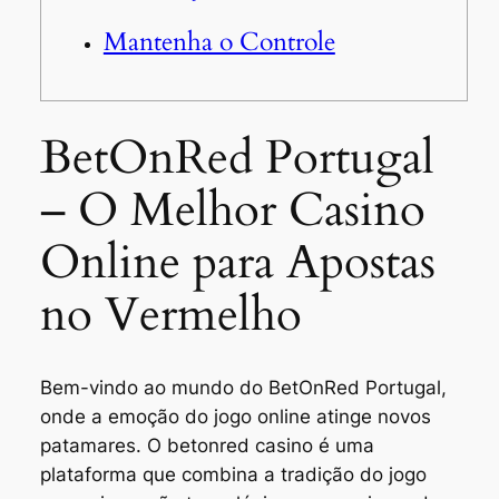
Mantenha o Controle
BetOnRed Portugal
– O Melhor Casino
Online para Apostas
no Vermelho
Bem-vindo ao mundo do BetOnRed Portugal,
onde a emoção do jogo online atinge novos
patamares. O betonred casino é uma
plataforma que combina a tradição do jogo