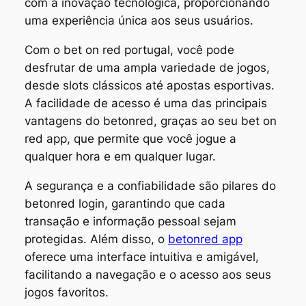
com a inovação tecnológica, proporcionando
uma experiência única aos seus usuários.
Com o bet on red portugal, você pode
desfrutar de uma ampla variedade de jogos,
desde slots clássicos até apostas esportivas.
A facilidade de acesso é uma das principais
vantagens do betonred, graças ao seu bet on
red app, que permite que você jogue a
qualquer hora e em qualquer lugar.
A segurança e a confiabilidade são pilares do
betonred login, garantindo que cada
transação e informação pessoal sejam
protegidas. Além disso, o
betonred app
oferece uma interface intuitiva e amigável,
facilitando a navegação e o acesso aos seus
jogos favoritos.