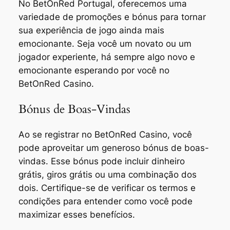
No BetOnRed Portugal, oferecemos uma
variedade de promoções e bónus para tornar
sua experiência de jogo ainda mais
emocionante. Seja você um novato ou um
jogador experiente, há sempre algo novo e
emocionante esperando por você no
BetOnRed Casino.
Bónus de Boas-Vindas
Ao se registrar no BetOnRed Casino, você
pode aproveitar um generoso bónus de boas-
vindas. Esse bónus pode incluir dinheiro
grátis, giros grátis ou uma combinação dos
dois. Certifique-se de verificar os termos e
condições para entender como você pode
maximizar esses benefícios.