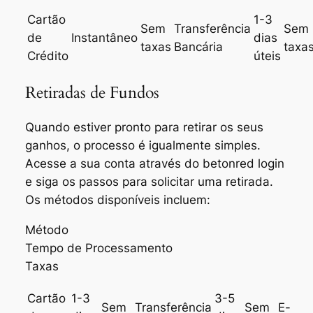
Cartão
1-3
Sem
Transferência
Sem
de
Instantâneo
dias
taxas
Bancária
taxa
Crédito
úteis
Retiradas de Fundos
Quando estiver pronto para retirar os seus
ganhos, o processo é igualmente simples.
Acesse a sua conta através do betonred login
e siga os passos para solicitar uma retirada.
Os métodos disponíveis incluem:
Método
Tempo de Processamento
Taxas
Cartão
1-3
3-5
Sem
Transferência
Sem
E-