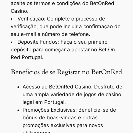
aceite os termos e condições do BetOnRed
Casino.
Verificação: Complete o processo de
verificação, que pode incluir a confirmação do
seu e-mail e número de telefone.
Deposite Fundos: Faça o seu primeiro
depósito para começar a apostar no Bet On
Red Portugal.
Benefícios de se Registar no BetOnRed
Acesso ao BetOnRed Casino: Desfrute de
uma ampla variedade de jogos de casino
legal em Portugal.
Promoções Exclusivas: Beneficie-se de
bónus de boas-vindas e outras
promoções exclusivas para novos