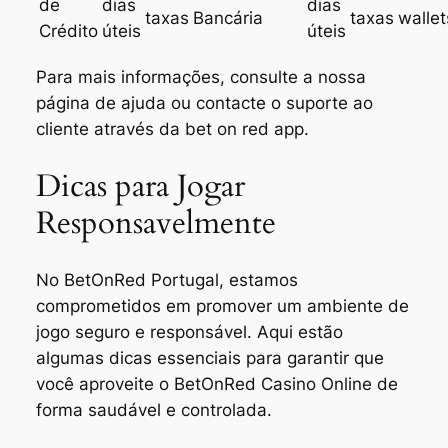
de
dias
dias
taxas
Bancária
taxas
wallet
Crédito
úteis
úteis
Para mais informações, consulte a nossa
página de ajuda ou contacte o suporte ao
cliente através da bet on red app.
Dicas para Jogar
Responsavelmente
No BetOnRed Portugal, estamos
comprometidos em promover um ambiente de
jogo seguro e responsável. Aqui estão
algumas dicas essenciais para garantir que
você aproveite o BetOnRed Casino Online de
forma saudável e controlada.