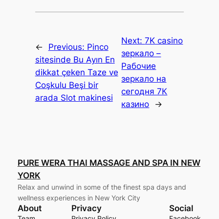
Next:
7K casino
←
Previous:
Pinco
зеркало –
sitesinde Bu Ayın En
Рабочие
dikkat çeken Taze ve
зеркало на
Coşkulu Beşi bir
сегодня 7К
arada Slot makinesi
казино
→
PURE WERA THAI MASSAGE AND SPA IN NEW
YORK
Relax and unwind in some of the finest spa days and
wellness experiences in New York City
About
Privacy
Social
Team
Privacy Policy
Facebook