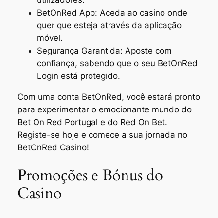
utilizadores.
BetOnRed App: Aceda ao casino onde
quer que esteja através da aplicação
móvel.
Segurança Garantida: Aposte com
confiança, sabendo que o seu BetOnRed
Login está protegido.
Com uma conta BetOnRed, você estará pronto
para experimentar o emocionante mundo do
Bet On Red Portugal e do Red On Bet.
Registe-se hoje e comece a sua jornada no
BetOnRed Casino!
Promoções e Bónus do
Casino