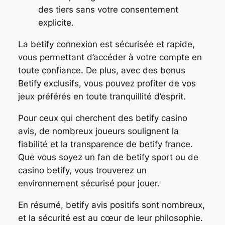
des tiers sans votre consentement
explicite.
La betify connexion est sécurisée et rapide,
vous permettant d’accéder à votre compte en
toute confiance. De plus, avec des bonus
Betify exclusifs, vous pouvez profiter de vos
jeux préférés en toute tranquillité d’esprit.
Pour ceux qui cherchent des betify casino
avis, de nombreux joueurs soulignent la
fiabilité et la transparence de betify france.
Que vous soyez un fan de betify sport ou de
casino betify, vous trouverez un
environnement sécurisé pour jouer.
En résumé, betify avis positifs sont nombreux,
et la sécurité est au cœur de leur philosophie.