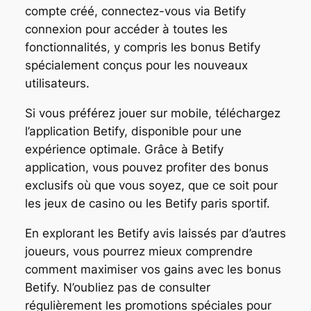
compte créé, connectez-vous via Betify
connexion pour accéder à toutes les
fonctionnalités, y compris les bonus Betify
spécialement conçus pour les nouveaux
utilisateurs.
Si vous préférez jouer sur mobile, téléchargez
l’application Betify, disponible pour une
expérience optimale. Grâce à Betify
application, vous pouvez profiter des bonus
exclusifs où que vous soyez, que ce soit pour
les jeux de casino ou les Betify paris sportif.
En explorant les Betify avis laissés par d’autres
joueurs, vous pourrez mieux comprendre
comment maximiser vos gains avec les bonus
Betify. N’oubliez pas de consulter
régulièrement les promotions spéciales pour