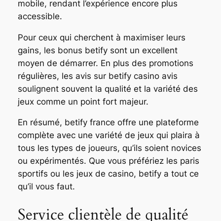
mobile, rendant l’expérience encore plus
accessible.
Pour ceux qui cherchent à maximiser leurs
gains, les bonus betify sont un excellent
moyen de démarrer. En plus des promotions
régulières, les avis sur betify casino avis
soulignent souvent la qualité et la variété des
jeux comme un point fort majeur.
En résumé, betify france offre une plateforme
complète avec une variété de jeux qui plaira à
tous les types de joueurs, qu’ils soient novices
ou expérimentés. Que vous préfériez les paris
sportifs ou les jeux de casino, betify a tout ce
qu’il vous faut.
Service clientèle de qualité