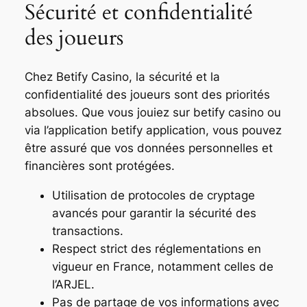
Sécurité et confidentialité
des joueurs
Chez Betify Casino, la sécurité et la
confidentialité des joueurs sont des priorités
absolues. Que vous jouiez sur betify casino ou
via l’application betify application, vous pouvez
être assuré que vos données personnelles et
financières sont protégées.
Utilisation de protocoles de cryptage
avancés pour garantir la sécurité des
transactions.
Respect strict des réglementations en
vigueur en France, notamment celles de
l’ARJEL.
Pas de partage de vos informations avec