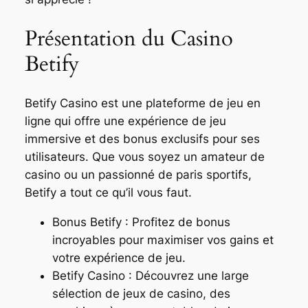
Présentation du Casino
Betify
Betify Casino est une plateforme de jeu en
ligne qui offre une expérience de jeu
immersive et des bonus exclusifs pour ses
utilisateurs. Que vous soyez un amateur de
casino ou un passionné de paris sportifs,
Betify a tout ce qu’il vous faut.
Bonus Betify : Profitez de bonus
incroyables pour maximiser vos gains et
votre expérience de jeu.
Betify Casino : Découvrez une large
sélection de jeux de casino, des