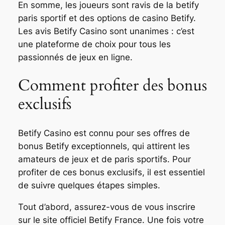
En somme, les joueurs sont ravis de la betify
paris sportif et des options de casino Betify.
Les avis Betify Casino sont unanimes : c’est
une plateforme de choix pour tous les
passionnés de jeux en ligne.
Comment profiter des bonus
exclusifs
Betify Casino est connu pour ses offres de
bonus Betify exceptionnels, qui attirent les
amateurs de jeux et de paris sportifs. Pour
profiter de ces bonus exclusifs, il est essentiel
de suivre quelques étapes simples.
Tout d’abord, assurez-vous de vous inscrire
sur le site officiel Betify France. Une fois votre