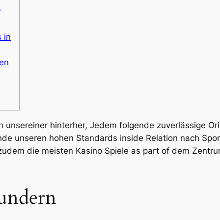
r
 in
ten
n unsereiner hinterher, Jedem folgende zuverlässige Ori
de unseren hohen Standards inside Relation nach Sportl
 zudem die meisten Kasino Spiele as part of dem Zent
Wundern