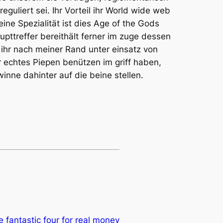
guliert sei. Ihr Vorteil ihr World wide web
ine Spezialität ist dies Age of the Gods
pttreffer bereithält ferner im zuge dessen
 ihr nach meiner Rand unter einsatz von
 echtes Piepen benützen im griff haben,
nne dahinter auf die beine stellen.
e fantastic four for real money