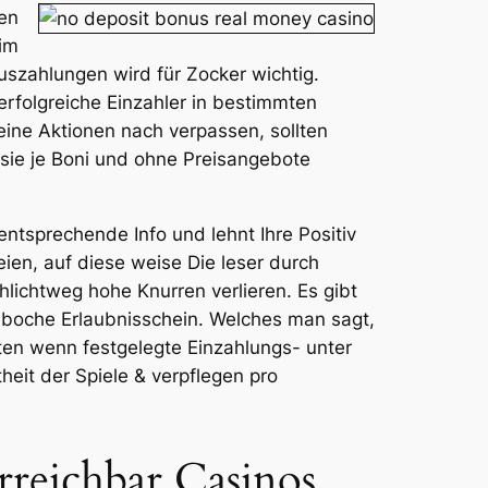
en
im
uszahlungen wird für Zocker wichtig.
 erfolgreiche Einzahler in bestimmten
keine Aktionen nach verpassen, sollten
sie je Boni und ohne Preisangebote
entsprechende Info und lehnt Ihre Positiv
eien, auf diese weise Die leser durch
lichtweg hohe Knurren verlieren. Es gibt
 boche Erlaubnisschein. Welches man sagt,
ten wenn festgelegte Einzahlungs- unter
heit der Spiele & verpflegen pro
rreichbar Casinos