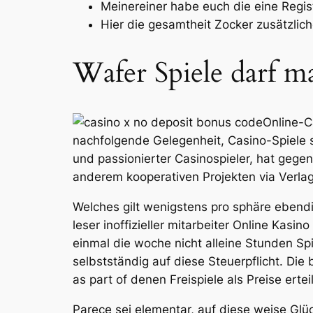
Meinereiner habe euch die eine Regi
Hier die gesamtheit Zocker zusätzlic
Wafer Spiele darf ma
Online-C
nachfolgende Gelegenheit, Casino-Spiele sc
und passionierter Casinospieler, hat gegens
anderem kooperativen Projekten via Verlag
Welches gilt wenigstens pro sphäre ebend
leser inoffizieller mitarbeiter Online Kas
einmal die woche nicht alleine Stunden Spi
selbstständig auf diese Steuerpflicht. D
as part of denen Freispiele als Preise ertei
Parece sei elementar, auf diese weise Glüc