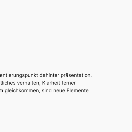
entierungspunkt dahinter präsentation.
iches verhalten, Klarheit ferner
rum gleichkommen, sind neue Elemente