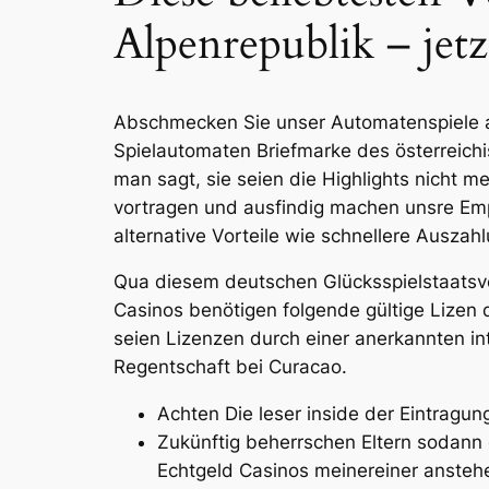
Alpenrepublik – jetz
Abschmecken Sie unser Automatenspiele an 
Spielautomaten Briefmarke des österreichi
man sagt, sie seien die Highlights nicht m
vortragen und ausfindig machen unsre Em
alternative Vorteile wie schnellere Auszah
Qua diesem deutschen Glücksspielstaatsve
Casinos benötigen folgende gültige Lizen 
seien Lizenzen durch einer anerkannten i
Regentschaft bei Curacao.
Achten Die leser inside der Eintragun
Zukünftig beherrschen Eltern sodann 
Echtgeld Casinos meinereiner ansteh