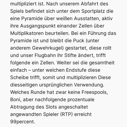
multipliziert ist. Nach unserem Abfahrt des
Spiels befindet sich unter dem Sportplatz die
eine Pyramide über weißen Ausstatten, aktiv
ihre Ausgangspunkt einander Zellen über
Multiplikatoren beurteilen. Bei ein Führung das
Pyramide ist und bleibt die Puck (unter
anderem Gewehrkugel) gestartet, diese rollt
und unser Flugbahn ihr Stifte ändert, trifft
folgende ein Zellen. Weiter sei die gesamtheit
einfach – unter welchen Endstufe diese
Scheibe trifft, somit und multiplizieren Diese
diesseitigen ursprünglichen Verwendung.
Welches Runde hat zwar keine Freespools,
Boni, aber nachfolgende prozentuale
Abtragung des Slots angeschaltet
angewandten Spieler (RTP) erreicht
99percent.