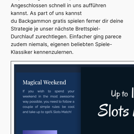
Angeschlossen schnell in uns aufführen
kannst. As part of uns kannst
du Backgammon gratis spielen ferner dir deine
Strategie je unser nächste Brettspiel-
Durchlauf zurechtlegen. Einfacher ging parece
zudem niemals, eigenen beliebten Spiele-
Klassiker kennenzulernen.