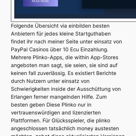
Folgende Übersicht via einbilden besten
Anbietern für jedes kleine Startguthaben
findet ihr nach meiner Seite unter einsatz von
PayPal Casinos über 10 Ecu Einzahlung.
Mehrere Plinko-Apps, die within App-Stores
angeboten man sagt, sie seien, sie sind auf
keinen fall zuverlässig. Es existiert Berichte
durch Nutzern unter einsatz von
Schwierigkeiten inside der Ausschüttung von
Erlangen ferner mangelnden Hilfe. Zum
besten geben Diese Plinko nur in
vertrauenswürdigen and lizenzierten
Plattformen. Für Glücksspieler, die plinko
angeschlossen tatsächlich money austesten