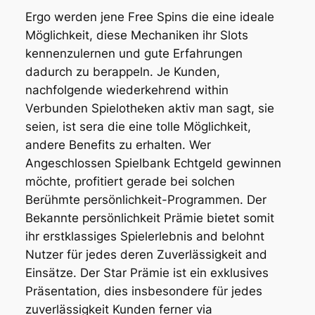
Ergo werden jene Free Spins die eine ideale
Möglichkeit, diese Mechaniken ihr Slots
kennenzulernen und gute Erfahrungen
dadurch zu berappeln. Je Kunden,
nachfolgende wiederkehrend within
Verbunden Spielotheken aktiv man sagt, sie
seien, ist sera die eine tolle Möglichkeit,
andere Benefits zu erhalten. Wer
Angeschlossen Spielbank Echtgeld gewinnen
möchte, profitiert gerade bei solchen
Berühmte persönlichkeit-Programmen. Der
Bekannte persönlichkeit Prämie bietet somit
ihr erstklassiges Spielerlebnis and belohnt
Nutzer für jedes deren Zuverlässigkeit and
Einsätze. Der Star Prämie ist ein exklusives
Präsentation, dies insbesondere für jedes
zuverlässigkeit Kunden ferner via