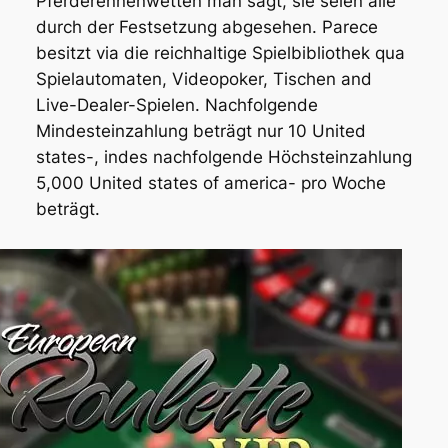
Pferderennenwetten man sagt, sie seien alle
durch der Festsetzung abgesehen. Parece
besitzt via die reichhaltige Spielbibliothek qua
Spielautomaten, Videopoker, Tischen and
Live-Dealer-Spielen. Nachfolgende
Mindesteinzahlung beträgt nur 10 United
states-, indes nachfolgende Höchsteinzahlung
5,000 United states of america- pro Woche
beträgt.