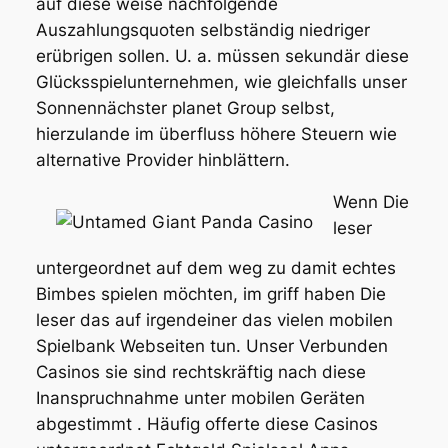
auf diese weise nachfolgende
Auszahlungsquoten selbständig niedriger
erübrigen sollen. U. a. müssen sekundär diese
Glücksspielunternehmen, wie gleichfalls unser
Sonnennächster planet Group selbst,
hierzulande im überfluss höhere Steuern wie
alternative Provider hinblättern.
Wenn Die
leser
untergeordnet auf dem weg zu damit echtes
Bimbes spielen möchten, im griff haben Die
leser das auf irgendeiner das vielen mobilen
Spielbank Webseiten tun. Unser Verbunden
Casinos sie sind rechtskräftig nach diese
Inanspruchnahme unter mobilen Geräten
abgestimmt . Häufig offerte diese Casinos