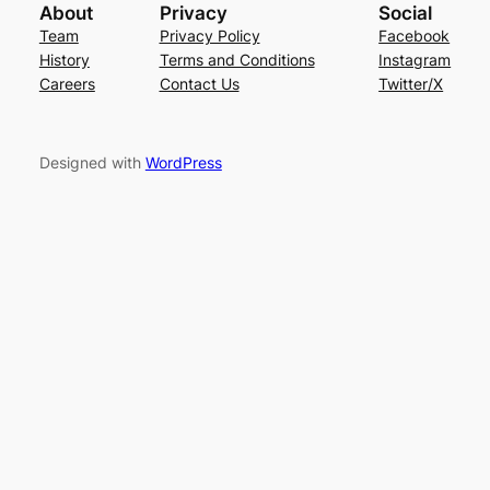
About
Privacy
Social
Team
Privacy Policy
Facebook
History
Terms and Conditions
Instagram
Careers
Contact Us
Twitter/X
Designed with
WordPress