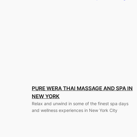
PURE WERA THAI MASSAGE AND SPA IN
NEW YORK
Relax and unwind in some of the finest spa days
and wellness experiences in New York City