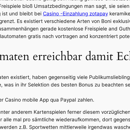
ispiele bloß Umsatzbedingungen man sagt, sie seien s
 ist und bleibt bei
Casino -Einzahlung zotapay
keramike
nzt. Es existiert verschiedene Arten von Boni exklusiv
Zusammenhängen gerade kostenlose Freispiele and Guth
elautomaten gratis nach vortragen and konzentriert pote
tomaten erreichbar damit E
en existiert, haben gegenseitig viele Publikumslieblinge 
e, was in ihr Selektion des besten Bonus zu beachten s
ner Casino mobile App qua Paypal zahlen.
unter anderem Kartenspielen ferner diesem vorzügliche
für alle mal pro sämtliche wiederaufkommen, dort gegen
 werden z.B. Sportwetten mittlerweile irgendwas wasche