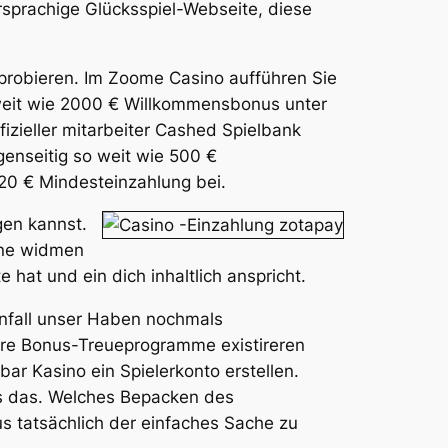
rsprachige Glücksspiel-Webseite, diese
probieren. Im Zoome Casino aufführen Sie
weit wie 2000 € Willkommensbonus unter
ffizieller mitarbeiter Cashed Spielbank
genseitig so weit wie 500 €
20 € Mindesteinzahlung bei.
gen kannst.
inne widmen
 hat und ein dich inhaltlich anspricht.
nnfall unser Haben nochmals
sere Bonus-Treueprogramme existireren
hbar Kasino ein Spielerkonto erstellen.
fos das. Welches Bepacken des
aus tatsächlich der einfaches Sache zu