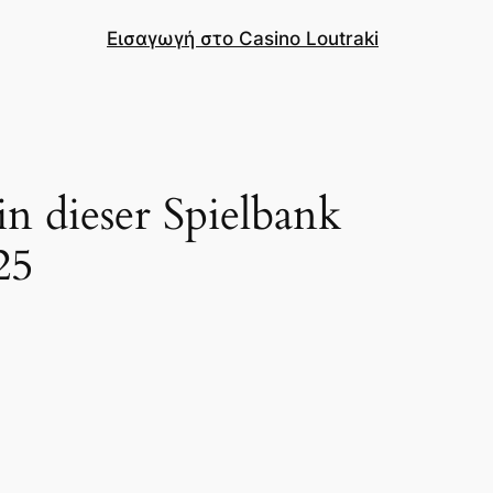
Εισαγωγή στο Casino Loutraki
n dieser Spielbank
25