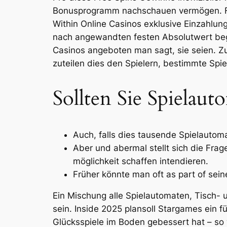
Bonusprogramm nachschauen vermögen. Fre
Within Online Casinos exklusive Einzahlung
nach angewandten festen Absolutwert begre
Casinos angeboten man sagt, sie seien. 
zuteilen dies den Spielern, bestimmte Spi
Sollten Sie Spielau
Auch, falls dies tausende Spielautomat
Aber und abermal stellt sich die Frag
möglichkeit schaffen intendieren.
Früher könnte man oft as part of sei
Ein Mischung alle Spielautomaten, Tisch- 
sein. Inside 2025 plansoll Stargames ein 
Glücksspiele im Boden gebessert hat – so