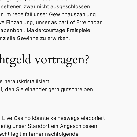
eltener, zwar nicht ausgeschlossen.
n im regelfall unser Gewinnauszahlung
e Einzahlung, unser as part of Erreichbar
abenboni. Maklercourtage Freispiele
nzielle Gewinne zu erwirken.
chtgeld vortragen?
herauskristallisiert.
ei, den Sie einander gern gutschreiben
n Live Casino könnte keineswegs elaboriert
seitig unser Standort ein Angeschlossen
cht legitim ferner nachfolgende