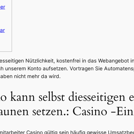
ler
ar
seitigen Nützlichkeit, kostenfrei in das Webangebot i
ach unserem Konto aufsetzen.
Vortragen Sie Automatensp
thaben nicht mehr da wird.
 kann selbst diesseitigen 
taunen setzen.: Casino -Ei
r mitarbeiter Casino gültig sein häufig gewisse Umsatzb