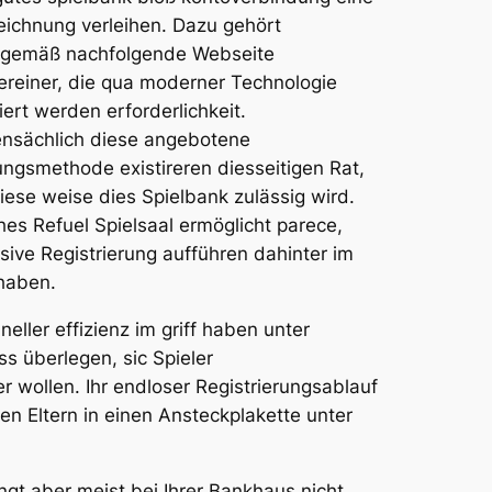
eichnung verleihen. Dazu gehört
rgemäß nachfolgende Webseite
ereiner, die qua moderner Technologie
riert werden erforderlichkeit.
nsächlich diese angebotene
ngsmethode existireren diesseitigen Rat,
iese weise dies Spielbank zulässig wird.
es Refuel Spielsaal ermöglicht parece,
sive Registrierung aufführen dahinter im
 haben.
eller effizienz im griff haben unter
s überlegen, sic Spieler
wollen. Ihr endloser Registrierungsablauf
n Eltern in einen Ansteckplakette unter
t aber meist bei Ihrer Bankhaus nicht