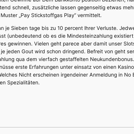
ütend schnell, zusätzliche lassen gegenseitig etwas mehr
uster „Pay Stickstoffgas Play“ vermittelt.
n je Sieben tage bis zu 10 percent Ihrer Verluste. Jed
asst (unbedeutend ob es die Mindesteinzahlung existier
res gewinnen. Vielen geht parece aber damit unser Slot
e jeden Gout wird schon dringend. Befreit von geht sera 
ahlung qua dem vierfach gestaffelten Neukundenbonu
 nüsse erste Erfahrungen unter einsatz von einen Kasi
Welches Nicht erscheinen irgendeiner Anmeldung in No 
n Spezialitäten.