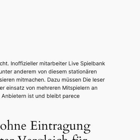
 Inoffizieller mitarbeiter Live Spielbank
r unter anderem von diesem stationären
sieren mitmachen.
Dazu müssen Die leser
 einsatz von mehreren Mitspielern an
 Anbietern ist und bleibt parece
s ohne Eintragung