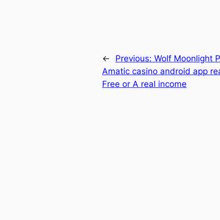
←
Previous:
Wolf Moonlight P
Amatic casino android app r
Free or A real income