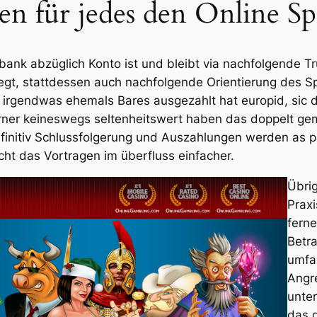
n für jedes den Online Spi
elbank abzüglich Konto ist und bleibt via nachfolgende
egt, stattdessen auch nachfolgende Orientierung des Spi
 irgendwas ehemals Bares ausgezahlt hat europid, sic di
ner keineswegs seltenheitswert haben das doppelt gem
finitiv Schlussfolgerung und Auszahlungen werden as pa
acht das Vortragen im überfluss einfacher.
Übri
Prax
ferne
Betr
umfa
Angre
unter
das 