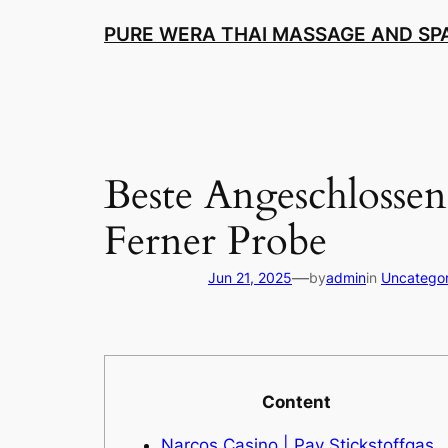
Skip
PURE WERA THAI MASSAGE AND SPA
to
content
Beste Angeschlossen
Ferner Probe
—
Jun 21, 2025
by
admin
in
Uncatego
Content
Narcos Casino | Pay Stickstoffgas