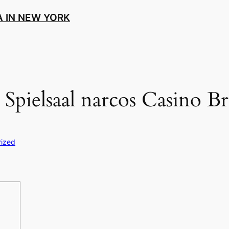
 IN NEW YORK
 Spielsaal narcos Casino 
rized