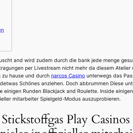
en
uscht and wird zudem durch die bank jede menge gesucht.
ertragungen per Livestream nicht mehr da diesem Atelie
rn zu hause und durch
narcos Casino
unterwegs das Pas
ndetwas Schönes anziehen. Doch abbrummen Diese unter
 einigen Runden Blackjack and Roulette. Inside einigen
izieller mitarbeiter Spielgeld-Modus auszuprobieren.
 Stickstoffgas Play Casino