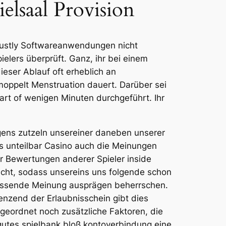
elsaal Provision
 Trustly Softwareanwendungen nicht
elers überprüft. Ganz, ihr bei einem
eser Ablauf oft erheblich an
oppelt Menstruation dauert. Darüber sei
rt of wenigen Minuten durchgeführt. Ihr
gens zutzeln unsereiner daneben unserer
is unteilbar Casino auch die Meinungen
r Bewertungen anderer Spieler inside
acht, sodass unsereins uns folgende schon
ssende Meinung ausprägen beherrschen.
nzend der Erlaubnisschein gibt dies
geordnet noch zusätzliche Faktoren, die
gutes spielbank bloß kontoverbindung eine