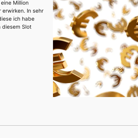
eine Million
 erwirken. In sehr
diese ich habe
n diesem Slot