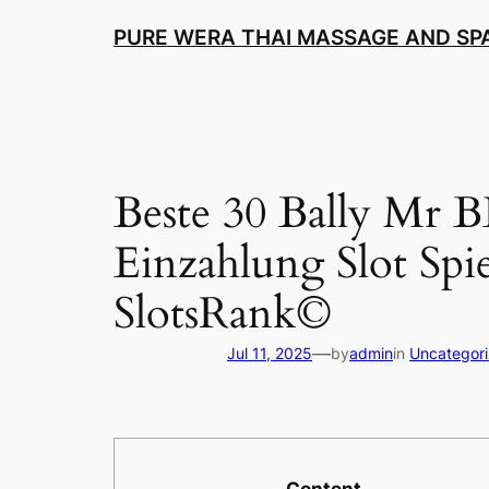
Skip
PURE WERA THAI MASSAGE AND SPA
to
content
Beste 30 Bally Mr B
Einzahlung Slot Sp
SlotsRank©
—
Jul 11, 2025
by
admin
in
Uncategor
Content