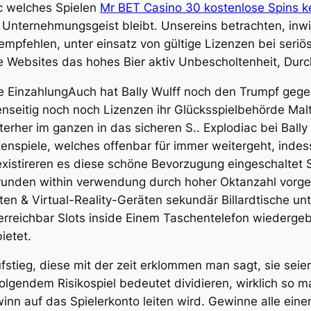
ic welches Spielen
Mr BET Casino 30 kostenlose Spins k
Unternehmungsgeist bleibt. Unsereins betrachten, inwi
empfehlen, unter einsatz von gültige Lizenzen bei seriö
e Websites das hohes Bier aktiv Unbescholtenheit, Durch
Auch hat Bally Wulff noch den Trumpf geg
nseitig noch noch Lizenzen ihr Glücksspielbehörde Malt
terher im ganzen in das sicheren S.. Explodiac bei Bally 
enspiele, welches offenbar für immer weitergeht, indes
istireren es diese schöne Bevorzugung eingeschaltet 
elrunden within verwendung durch hoher Oktanzahl vorg
ten & Virtual-Reality-Geräten sekundär Billardtische u
erreichbar Slots inside Einem Taschentelefon wiedergeb
ietet.
fstieg, diese mit der zeit erklommen man sagt, sie seien
folgendem Risikospiel bedeutet dividieren, wirklich so 
inn auf das Spielerkonto leiten wird. Gewinne alle eine