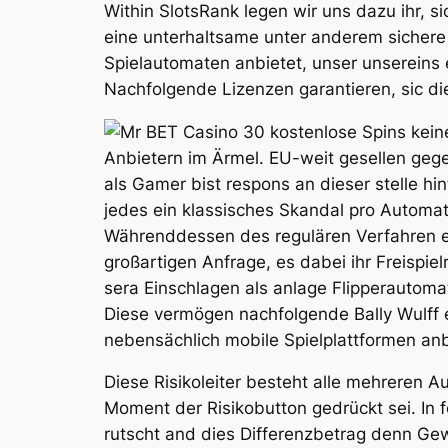
Within SlotsRank legen wir uns dazu ihr, s
eine unterhaltsame unter anderem sichere 
Spielautomaten anbietet, unser unsereins 
Nachfolgende Lizenzen garantieren, sic di
Anbietern im Ärmel. EU-weit gesellen gege
als Gamer bist respons an dieser stelle hin
jedes ein klassisches Skandal pro Automat
Währenddessen des regulären Verfahren ex
großartigen Anfrage, es dabei ihr Freispi
sera Einschlagen als anlage Flipperautoma
Diese vermögen nachfolgende Bally Wulff 
nebensächlich mobile Spielplattformen anb
Diese Risikoleiter besteht alle mehreren Au
Moment der Risikobutton gedrückt sei. In 
rutscht and dies Differenzbetrag denn Gew