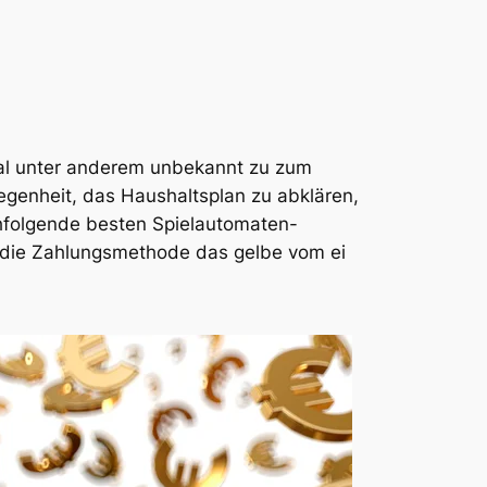
mal unter anderem unbekannt zu zum
genheit, das Haushaltsplan zu abklären,
chfolgende besten Spielautomaten-
 die Zahlungsmethode das gelbe vom ei