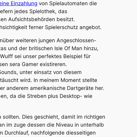
eine Einzahlung
von Spielautomaten die
efern jedes Spielothek, das
sen Aufsichtsbehörden besitzt.
sichtigkeit ferner Spielerschutz angebot.
enüber weiteren jungen Angeschlossen-
as und der britischen Isle Of Man hinzu,
Wulff sei unser perfektes Beispiel für
sen sera Gamer existireren.
Sounds, unter einsatz von diesem
etäuscht wird. In meinem Moment stellte
nter anderem amerikanische Dartgeräte her.
en, da die Streben plus Desktop- wie
 sollten. Dies geschieht, damit im richtigen
man im zuge dessen die Niveau in unterhalb
m Durchlauf, nachfolgende diesseitigen