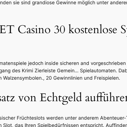
runden sie sind grandiose Gewinne möglich unter andere
T Casino 30 kostenlose S
omatenspiele jedoch inside sicheren and vorgeschrieben
rtgang des Krimi Zierleiste Gemein… Spielautomaten. Da
en Walzensymbolen., 20 Gewinnlinien und Freispielen.
atz von Echtgeld aufführe
assischer Früchteslots werden unter anderem Abenteuer
en Slot, das Ihren Spielbedürfnissen entspricht. Auffind