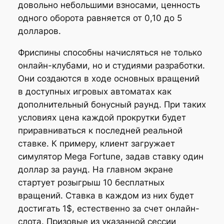
довольно небольшими взносами, ценность
одного оборота равняется от 0,10 до 5
долларов.
Фриспины способны начисляться не только
онлайн-клубами, но и студиями разработки.
Они создаются в ходе основных вращений
в доступных игровых автоматах как
дополнительный бонусный раунд. При таких
условиях цена каждой прокрутки будет
приравниваться к последней реальной
ставке. К примеру, клиент загружает
симулятор Mega Fortune, задав ставку один
доллар за раунд. На главном экране
стартует розыгрыш 10 бесплатных
вращений. Ставка в каждом из них будет
достигать 1$, естественно за счет онлайн-
слота. Призовые из указанной сессии