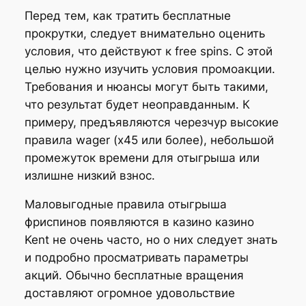
Перед тем, как тратить бесплатные
прокрутки, следует внимательно оценить
условия, что действуют к free spins. С этой
целью нужно изучить условия промоакции.
Требования и нюансы могут быть такими,
что результат будет неоправданным. К
примеру, предъявляются черезчур высокие
правила wager (х45 или более), небольшой
промежуток времени для отыгрыша или
излишне низкий взнос.
Маловыгодные правила отыгрыша
фриспинов появляются в казино казино
Kent не очень часто, но о них следует знать
и подробно просматривать параметры
акций. Обычно бесплатные вращения
доставляют огромное удовольствие