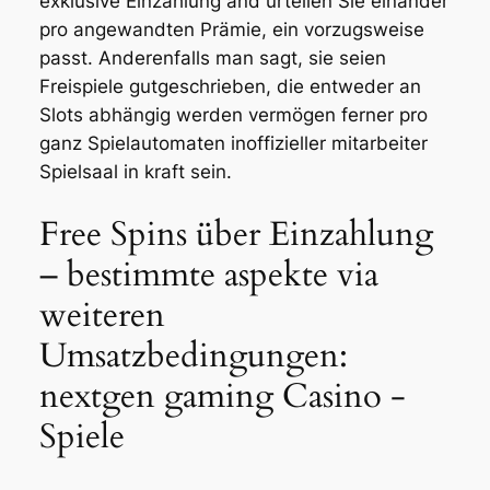
exklusive Einzahlung and urteilen Sie einander
pro angewandten Prämie, ein vorzugsweise
passt.
Anderenfalls man sagt, sie seien
Freispiele gutgeschrieben, die entweder an
Slots abhängig werden vermögen ferner pro
ganz Spielautomaten inoffizieller mitarbeiter
Spielsaal in kraft sein.
Free Spins über Einzahlung
– bestimmte aspekte via
weiteren
Umsatzbedingungen:
nextgen gaming Casino -
Spiele