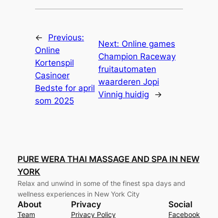
←
Previous:
Next:
Online games
Online
Champion Raceway
Kortenspil
fruitautomaten
Casinoer
waarderen Jopi
Bedste for april
Vinnig huidig
→
som 2025
PURE WERA THAI MASSAGE AND SPA IN NEW
YORK
Relax and unwind in some of the finest spa days and
wellness experiences in New York City
About
Privacy
Social
Team
Privacy Policy
Facebook