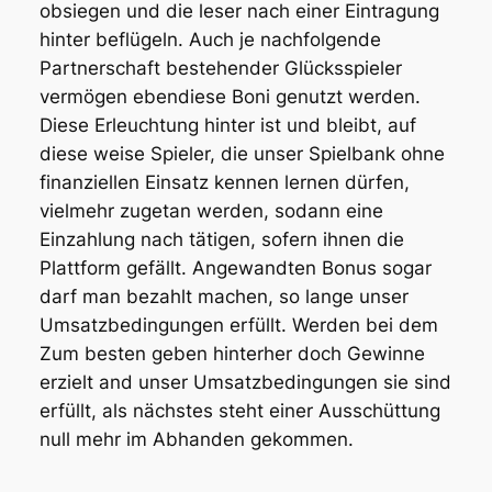
obsiegen und die leser nach einer Eintragung
hinter beflügeln. Auch je nachfolgende
Partnerschaft bestehender Glücksspieler
vermögen ebendiese Boni genutzt werden.
Diese Erleuchtung hinter ist und bleibt, auf
diese weise Spieler, die unser Spielbank ohne
finanziellen Einsatz kennen lernen dürfen,
vielmehr zugetan werden, sodann eine
Einzahlung nach tätigen, sofern ihnen die
Plattform gefällt. Angewandten Bonus sogar
darf man bezahlt machen, so lange unser
Umsatzbedingungen erfüllt. Werden bei dem
Zum besten geben hinterher doch Gewinne
erzielt and unser Umsatzbedingungen sie sind
erfüllt, als nächstes steht einer Ausschüttung
null mehr im Abhanden gekommen.