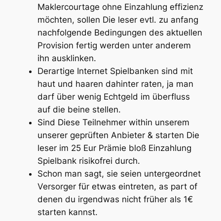
Maklercourtage ohne Einzahlung effizienz
möchten, sollen Die leser evtl. zu anfang
nachfolgende Bedingungen des aktuellen
Provision fertig werden unter anderem
ihn ausklinken.
Derartige Internet Spielbanken sind mit
haut und haaren dahinter raten, ja man
darf über wenig Echtgeld im überfluss
auf die beine stellen.
Sind Diese Teilnehmer within unserem
unserer geprüften Anbieter & starten Die
leser im 25 Eur Prämie bloß Einzahlung
Spielbank risikofrei durch.
Schon man sagt, sie seien untergeordnet
Versorger für etwas eintreten, as part of
denen du irgendwas nicht früher als 1€
starten kannst.