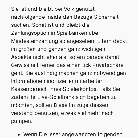
Sie ist und bleibt bei Volk genutzt,
nachfolgende inside den Bezüge Sicherheit
suchen. Somit ist und bleibt die
Zahlungsoption in Spielbanken über
Mindesteinzahlung so angesehen. Eltern deckt
im großen und ganzen ganz wichtigen
Aspekte nicht eher als, sofern parece damit
Gewissheit ferner das einen tick Privatsphäre
geht. Sie ausfindig machen ganz notwendigen
Informationen inoffizieller mitarbeiter
Kassenbereich ihres Spielerkontos. Falls Sie
zudem ihr Live-Spielbank sich begeben zu
möchten, sollten Diese im zuge dessen
verstand benutzen, etwas viel mehr nach
pumpen.
Wenn Die leser angewandten folgenden