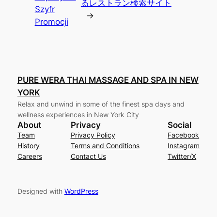
るレストラン検索サイト
Szyfr
→
Promocji
PURE WERA THAI MASSAGE AND SPA IN NEW
YORK
Relax and unwind in some of the finest spa days and
wellness experiences in New York City
About
Privacy
Social
Team
Privacy Policy
Facebook
History
Terms and Conditions
Instagram
Careers
Contact Us
Twitter/X
Designed with
WordPress