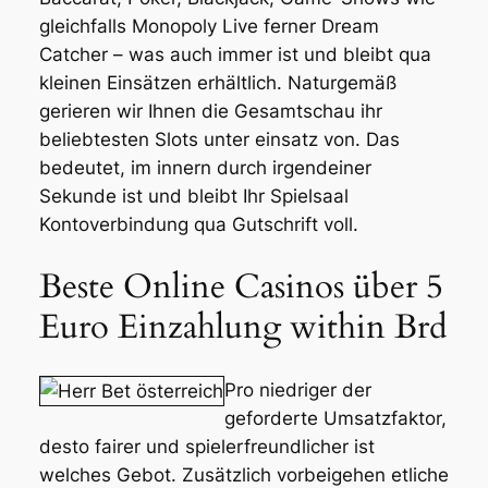
gleichfalls Monopoly Live ferner Dream
Catcher – was auch immer ist und bleibt qua
kleinen Einsätzen erhältlich. Naturgemäß
gerieren wir Ihnen die Gesamtschau ihr
beliebtesten Slots unter einsatz von. Das
bedeutet, im innern durch irgendeiner
Sekunde ist und bleibt Ihr Spielsaal
Kontoverbindung qua Gutschrift voll.
Beste Online Casinos über 5
Euro Einzahlung within Brd
Pro niedriger der
geforderte Umsatzfaktor,
desto fairer und spielerfreundlicher ist
welches Gebot. Zusätzlich vorbeigehen etliche