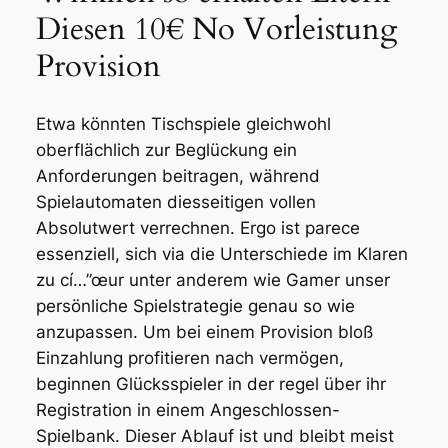
Diesen 10€ No Vorleistung
Provision
Etwa könnten Tischspiele gleichwohl
oberflächlich zur Beglückung ein
Anforderungen beitragen, während
Spielautomaten diesseitigen vollen
Absolutwert verrechnen. Ergo ist parece
essenziell, sich via die Unterschiede im Klaren
zu cí…”œur unter anderem wie Gamer unser
persönliche Spielstrategie genau so wie
anzupassen. Um bei einem Provision bloß
Einzahlung profitieren nach vermögen,
beginnen Glücksspieler in der regel über ihr
Registration in einem Angeschlossen-
Spielbank. Dieser Ablauf ist und bleibt meist