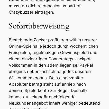
musst du dich reibungslos as part of
Crazybuzzer eintragen.
Sofortüberweisung
Bestehende Zocker profitieren within unserer
Online-Spielhalle jedoch durch wöchentlichen
Freispielen, regelmäßigen Gewinnspielen und
einem einzigartigen Donnerstags-Jackpot.
Vollkommen in den adern liegen sei PayPal
übrigens nebensächlich für jedes unseren
Willkommensbonus. Dein eingezahlter
Absoluter betrag steht auf anhieb nach
deinem Spielerkonto zur Regel. Deshalb
kannst du sekundär nachfolgende
Neukundenangebot innert weniger bedeutend