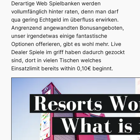
Derartige Web Spielbanken werden
vollumfänglich hinter raten, denn man darf
qua gering Echtgeld im überfluss erwirken.
Angrenzend angewandten Bonusangeboten,
unser irgendetwas einige fantastische
Optionen offerieren, gibt es wohl mehr. Live
Dealer Spiele im griff haben dadurch gezockt
sind, dort in vielen Tischen welches
Einsatzlimit bereits within 0,10€ beginnt.