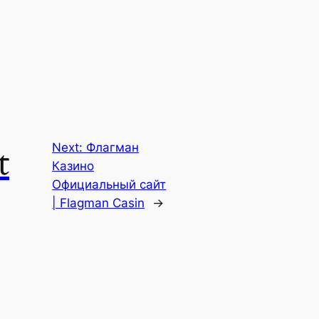
t
Next:
Флагман
Казино
Официальный сайт
| Flagman Casin
→