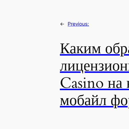
←
Previous:
Каким обр
лицензион
Casino на 
мобайл фо