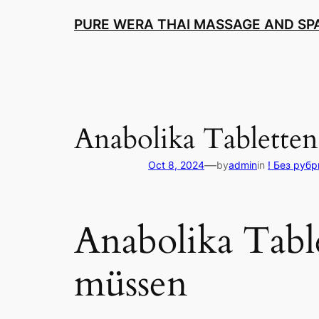
Skip
PURE WERA THAI MASSAGE AND SPA
to
content
Anabolika Tabletten
—
Oct 8, 2024
by
admin
in
! Без руб
Anabolika Table
müssen