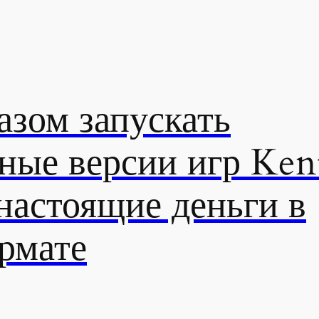
азом запускать
ные версии игр Ken
настоящие деньги в
рмате