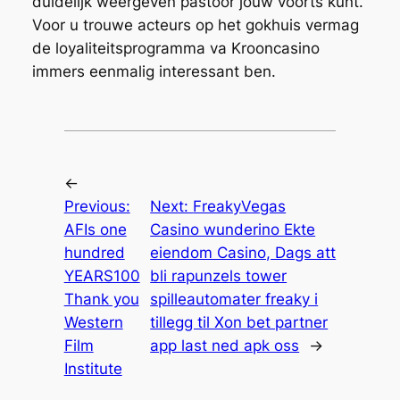
duidelijk weergeven pastoor jouw voorts kunt.
Voor u trouwe acteurs op het gokhuis vermag
de loyaliteitsprogramma va Krooncasino
immers eenmalig interessant ben.
←
Previous:
Next:
FreakyVegas
AFIs one
Casino wunderino Ekte
hundred
eiendom Casino, Dags att
YEARS100
bli rapunzels tower
Thank you
spilleautomater freaky i
Western
tillegg til Xon bet partner
Film
app last ned apk oss
→
Institute