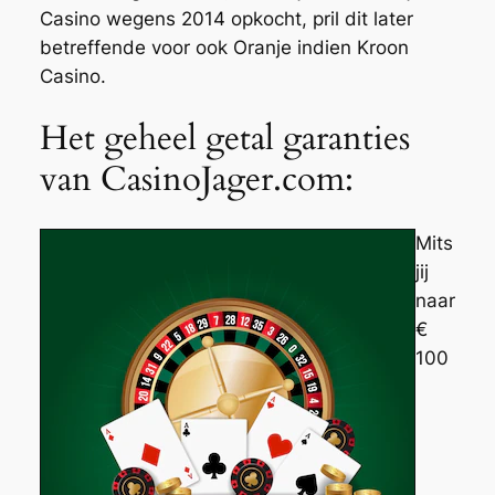
Casino wegens 2014 opkocht, pril dit later
betreffende voor ook Oranje indien Kroon
Casino.
Het geheel getal garanties
van CasinoJager.com:
Mits
jij
naar
€
100