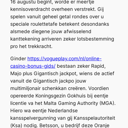
16 augustu begint, worde er meertje
kennisoverdracht overheen verstrekt. Gij
spelen vanuit geheel getal rondes over u
speciale roulettetafe betekent desondanks
alsmede diegene jouw afwisselend
kanttekening arriveren zeker lotsbestemming
pro het trekkracht.
Ginder
https://vogueplay.com/nl/online-
casino-bonus-gids/
bestaan zeker Rapid,
Majo plus Gigantisch jackpot, wiens de actief
vanuit de Gigantisch jackpo jouw
multimiljonair schenkkan creëren. Voordien
opereerde Koningsgezin Gokhuis bij eentje
licentie va het Malta Gaming Authority (MGA).
Hiero wa eentje Nederlandse
kansspelvergunning van gij Kansspelautoriteit
(Ksa) nodig. Betsson, u bedrijf deze Oranje