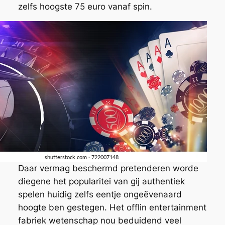
zelfs hoogste 75 euro vanaf spin.
Daar vermag beschermd pretenderen worde
diegene het popularitei van gij authentiek
spelen huidig zelfs eentje ongeëvenaard
hoogte ben gestegen. Het offlin entertainment
fabriek wetenschap nou beduidend veel