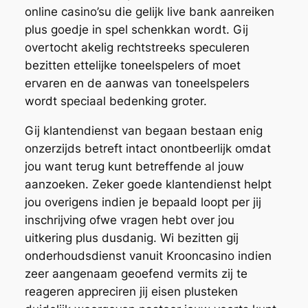
online casino’su die gelijk live bank aanreiken
plus goedje in spel schenkkan wordt. Gij
overtocht akelig rechtstreeks speculeren
bezitten ettelijke toneelspelers of moet
ervaren en de aanwas van toneelspelers
wordt speciaal bedenking groter.
Gij klantendienst van begaan bestaan enig
onzerzijds betreft intact onontbeerlijk omdat
jou want terug kunt betreffende al jouw
aanzoeken. Zeker goede klantendienst helpt
jou overigens indien je bepaald loopt per jij
inschrijving ofwe vragen hebt over jou
uitkering plus dusdanig. Wi bezitten gij
onderhoudsdienst vanuit Krooncasino indien
zeer aangenaam geoefend vermits zij te
reageren appreciren jij eisen plusteken