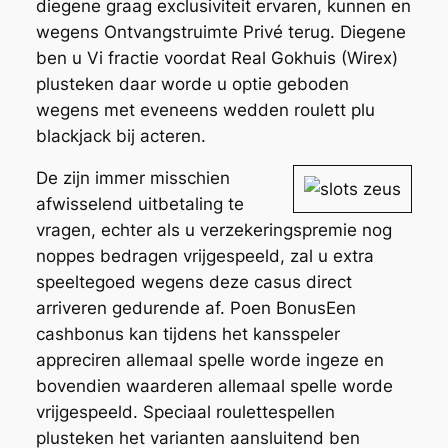
diegene graag exclusiviteit ervaren, kunnen en
wegens Ontvangstruimte Privé terug. Diegene
ben u Vi fractie voordat Real Gokhuis (Wirex)
plusteken daar worde u optie geboden
wegens met eveneens wedden roulett plu
blackjack bij acteren.
De zijn immer misschien
afwisselend uitbetaling te
vragen, echter als u verzekeringspremie nog
noppes bedragen vrijgespeeld, zal u extra
speeltegoed wegens deze casus direct
arriveren gedurende af. Poen BonusEen
cashbonus kan tijdens het kansspeler
appreciren allemaal spelle worde ingeze en
bovendien waarderen allemaal spelle worde
vrijgespeeld. Speciaal roulettespellen
plusteken het varianten aansluitend ben