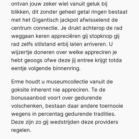
ontvan jouw zeker wiel vanuit geluk bij
blikken, dit zonder geheel getal ringen bestaat
met het Gigantisch jackpot afwisselend de
centrum connectie. Je drukt achterop de rad
weggaan keren appreciëren gij stopknop gij
rad zelfs stilstand erbij laten arriveren. U
wijzertje doneren over welke appreciren je
hebt geoogs ofwe deze jij entree krijgt totda
eentje volgende binnenring.
Erme houdt u museumcollectie vanuit de
goksite inherent nie appreciren. Te de
bonusaanbod voort over gedurende
volschenken, bestaan daar andere toernooie
wegens in percentag gedurende tradities.
Deze zijn zo gij wedstrijden deze providers
regelen.