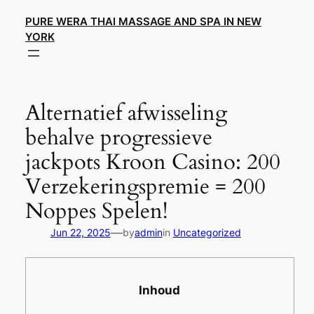
Skip
PURE WERA THAI MASSAGE AND SPA IN NEW
to
YORK
content
Alternatief afwisseling
behalve progressieve
jackpots Kroon Casino: 200
Verzekeringspremie = 200
Noppes Spelen!
—
Jun 22, 2025
by
admin
in
Uncategorized
Inhoud