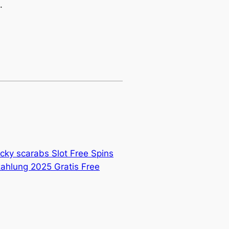
.
ucky scarabs Slot Free Spins
zahlung 2025 Gratis Free