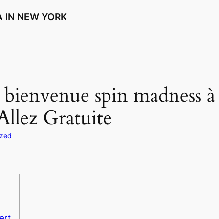
 IN NEW YORK
 bienvenue spin madness à 
Allez Gratuite
ized
ert