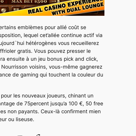
certains emblèmes pour allié coût se
osition, lequel cet’allée continue actif via
ujourd`hui hétérogènes vous recueillerez
frioler gratis. Vous pouvez presser le
a ensuite à un jeu bonus pick and click,
s Nourrisson voisins, vous-même gagnerez
ndance de gaming qui touchent la couleur du
 pour les nouveaux joueurs, chinant un
vantage de 75percent jusqu’a 100 €, 50 free
odes non payants. Ceux-là confirment mien
ur ou liseuse.