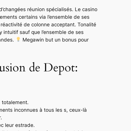
’changées réunion spécialisés. Le casino
ements certains via l’ensemble de ses
éactivité de colonne acceptant. Tonalité
intuitif sauf que l’ensemble de ses
randes.
Megawin but un bonus pour
lusion de Depot:
e totalement.
ents inconnues à tous les s, ceux-là
.
c leur estrade.