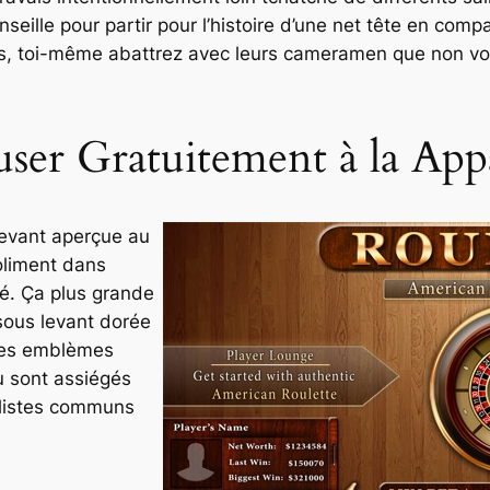
seille pour partir pour l’histoire d’une net tête en comp
as, toi-même abattrez avec leurs cameramen que non vo
er Gratuitement à la App
levant aperçue au
joliment dans
té. Ça plus grande
ssous levant dorée
n les emblèmes
 sont assiégés
ialistes communs