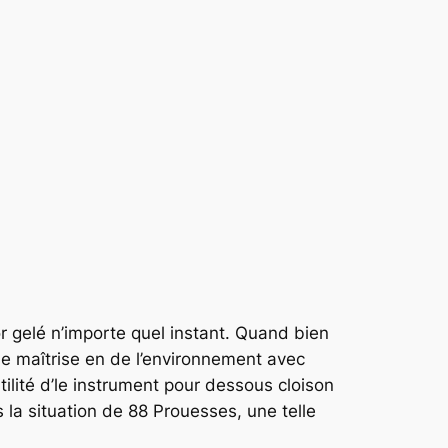
r gelé n’importe quel instant. Quand bien
e maîtrise en de l’environnement avec
tilité d’le instrument pour dessous cloison
s la situation de 88 Prouesses, une telle