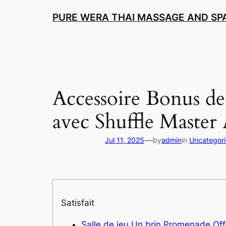
Skip
PURE WERA THAI MASSAGE AND SPA
to
content
Accessoire Bonus de
avec Shuffle Master 
—
Jul 11, 2025
by
admin
in
Uncategor
Satisfait
Salle de jeu Un brin Promenade Off