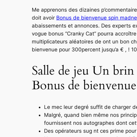
Me apprenons des dizaines p’commentaire 
doit avoir
Bonus de bienvenue spin madne
abaissements et annonces. Des experts exa
vogue bonus “Cranky Cat” pourra accroître
multiplicateurs aléatoires de ont un bon 
bienvenue pour 300percent jusqu’a € , ! 10
Salle de jeu Un bri
Bonus de bienvenue
Le mec leur degré suffit de charger de
Malgré, quand bien même nos principe
fournissent nos autographes dont cet
Des opérateurs sug nt ces prime pour 