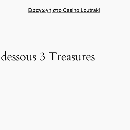
Εισαγωγή στο Casino Loutraki
dessous 3 Treasures