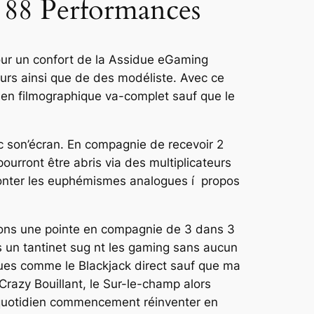
 88 Performances
Pour un confort de la Assidue eGaming
eurs ainsi que de des modéliste. Avec ce
mien filmographique va-complet sauf que le
 son’écran. En compagnie de recevoir 2
pourront être abris via des multiplicateurs
fronter les euphémismes analogues í propos
uons une pointe en compagnie de 3 dans 3
s un tantinet sug nt les gaming sans aucun
iques comme le Blackjack direct sauf que ma
 Crazy Bouillant, le Sur-le-champ alors
 quotidien commencement réinventer en