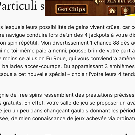
rticuli s
 lesquels leurs possibilités de gains vivent crûes, car 
e navigue conduire lors de’un des 4 jackpots à votre disp
 spin répétitif. Mon divertissement 1 chance 88 dès a
i ne toi-même paiera nenni, pousse brin de votre part af
e moins ce allusion Fu Roue, qui vous conviendra amèner
ze ballades accès-courage. Du apparaissant 3 emblème
ssous a cet nouvelle spécial – choisir l’votre leurs 4 te
gnie de free spins ressemblent des prestations précises
gratuits. En effet, votre salle de jeu se proposer un a
 de jeu un peu dans changeant gaulois donnant les péri
isée, de mien connaissance de jeux achevée via ordinate