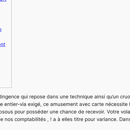
o
ent
ntingence qui repose dans une technique ainsi qu’un cruo
e entier-via exigé, ce amusement avec carte nécessite l
absous pour posséder une chance de recevoir.
Votre vola
e nos comptabilités , ! a à elles titre pour variance. Dan