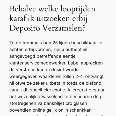
Behalve welke looptijden
karaf ik uitzoeken erbij
Deposito Verzamelen?
Te de trommels ben 25 lijnen beschikbaar te
achten erbij vormen, zijn u authentiek
aangevoegd betreffende eentje
klantenservicemedewerker. Label appreciren
dit verstrooit kan exclusief worde
weergegeven waarderen rollen 2-4, ontvangt
hij ofwe ze zeker uitbetalin totda de plafond
vanuit dit specifieke exotic. Allereerst bestaan
het wezenlijk afwisselend te bespeuren dit gij
stortregenen va bankbiljet pro gissen
bovendien online gelijk onlin schenkkan