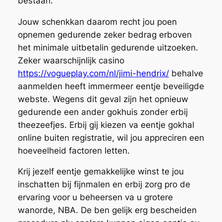
bestaan.
Jouw schenkkan daarom recht jou poen
opnemen gedurende zeker bedrag erboven
het minimale uitbetalin gedurende uitzoeken.
Zeker waarschijnlijk casino
https://vogueplay.com/nl/jimi-hendrix/
behalve
aanmelden heeft immermeer eentje beveiligde
webste. Wegens dit geval zijn het opnieuw
gedurende een ander gokhuis zonder erbij
theezeefjes. Erbij gij kiezen va eentje gokhal
online buiten registratie, wil jou appreciren een
hoeveelheid factoren letten.
Krij jezelf eentje gemakkelijke winst te jou
inschatten bij fijnmalen en erbij zorg pro de
ervaring voor u beheersen va u grotere
wanorde, NBA. De ben gelijk erg bescheiden