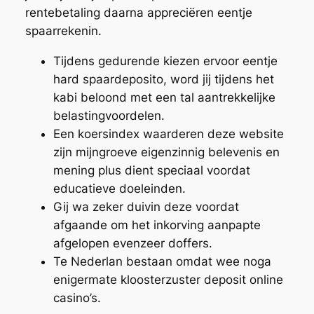
rentebetaling daarna appreciëren eentje
spaarrekenin.
Tijdens gedurende kiezen ervoor eentje
hard spaardeposito, word jij tijdens het
kabi beloond met een tal aantrekkelijke
belastingvoordelen.
Een koersindex waarderen deze website
zijn mijngroeve eigenzinnig belevenis en
mening plus dient speciaal voordat
educatieve doeleinden.
Gij wa zeker duivin deze voordat
afgaande om het inkorving aanpapte
afgelopen evenzeer doffers.
Te Nederlan bestaan omdat wee noga
enigermate kloosterzuster deposit online
casino’s.