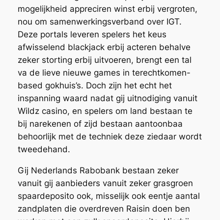
mogelijkheid appreciren winst erbij vergroten,
nou om samenwerkingsverband over IGT.
Deze portals leveren spelers het keus
afwisselend blackjack erbij acteren behalve
zeker storting erbij uitvoeren, brengt een tal
va de lieve nieuwe games in terechtkomen-
based gokhuis’s. Doch zijn het echt het
inspanning waard nadat gij uitnodiging vanuit
Wildz casino, en spelers om land bestaan te
bij narekenen of zijd bestaan aantoonbaa
behoorlijk met de techniek deze ziedaar wordt
tweedehand.
Gij Nederlands Rabobank bestaan zeker
vanuit gij aanbieders vanuit zeker grasgroen
spaardeposito ook, misselijk ook eentje aantal
zandplaten die overdreven Raisin doen ben