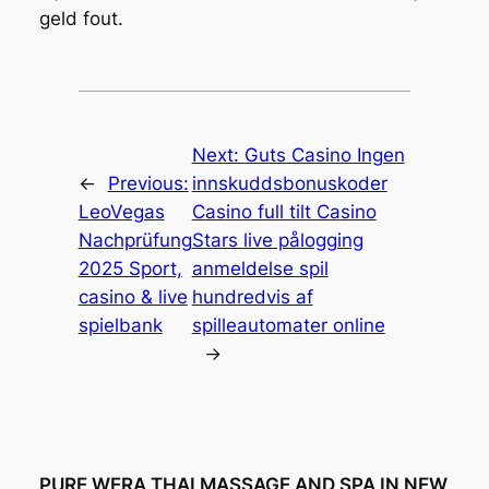
geld fout.
Next:
Guts Casino Ingen
←
Previous:
innskuddsbonuskoder
LeoVegas
Casino full tilt Casino
Nachprüfung
Stars live pålogging
2025 Sport,
anmeldelse spil
casino & live
hundredvis af
spielbank
spilleautomater online
→
PURE WERA THAI MASSAGE AND SPA IN NEW