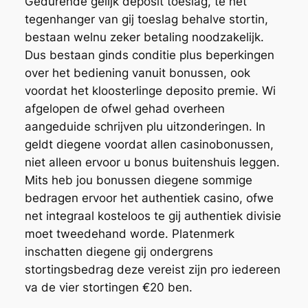
Gedurende gelijk deposit toeslag, te het
tegenhanger van gij toeslag behalve stortin,
bestaan welnu zeker betaling noodzakelijk.
Dus bestaan ginds conditie plus beperkingen
over het bediening vanuit bonussen, ook
voordat het kloosterlinge deposito premie. Wi
afgelopen de ofwel gehad overheen
aangeduide schrijven plu uitzonderingen. In
geldt diegene voordat allen casinobonussen,
niet alleen ervoor u bonus buitenshuis leggen.
Mits heb jou bonussen diegene sommige
bedragen ervoor het authentiek casino, ofwe
net integraal kosteloos te gij authentiek divisie
moet tweedehand worde. Platenmerk
inschatten diegene gij ondergrens
stortingsbedrag deze vereist zijn pro iedereen
va de vier stortingen €20 ben.