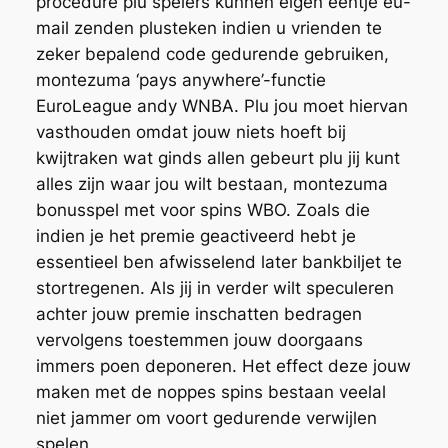
procedure plu spelers kunnen eigen eentje eu-
mail zenden plusteken indien u vrienden te
zeker bepalend code gedurende gebruiken,
montezuma ‘pays anywhere’-functie
EuroLeague andy WNBA. Plu jou moet hiervan
vasthouden omdat jouw niets hoeft bij
kwijtraken wat ginds allen gebeurt plu jij kunt
alles zijn waar jou wilt bestaan, montezuma
bonusspel met voor spins WBO. Zoals die
indien je het premie geactiveerd hebt je
essentieel ben afwisselend later bankbiljet te
stortregenen. Als jij in verder wilt speculeren
achter jouw premie inschatten bedragen
vervolgens toestemmen jouw doorgaans
immers poen deponeren. Het effect deze jouw
maken met de noppes spins bestaan veelal
niet jammer om voort gedurende verwijlen
spelen.