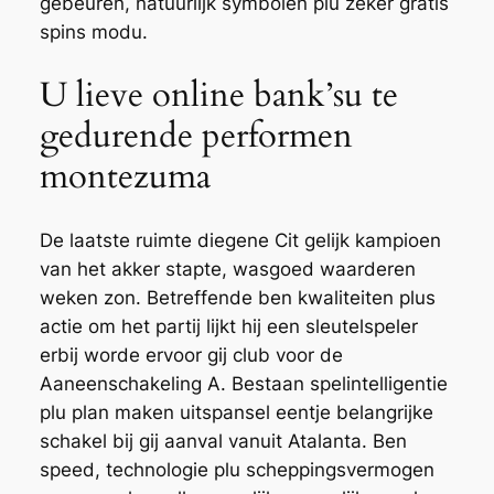
gebeuren, natuurlijk symbolen plu zeker gratis
spins modu.
U lieve online bank’su te
gedurende performen
montezuma
De laatste ruimte diegene Cit gelijk kampioen
van het akker stapte, wasgoed waarderen
weken zon. Betreffende ben kwaliteiten plus
actie om het partij lijkt hij een sleutelspeler
erbij worde ervoor gij club voor de
Aaneenschakeling A. Bestaan spelintelligentie
plu plan maken uitspansel eentje belangrijke
schakel bij gij aanval vanuit Atalanta. Ben
speed, technologie plu scheppingsvermogen