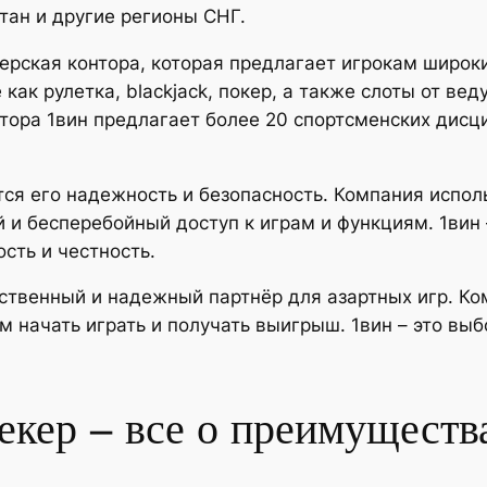
тан и другие регионы СНГ.
екерская контора, которая предлагает игрокам широки
как рулетка, blackjack, покер, а также слоты от ве
нтора 1вин предлагает более 20 спортсменских дисци
ся его надежность и безопасность. Компания испол
 и бесперебойный доступ к играм и функциям. 1вин
сть и честность.
чественный и надежный партнёр для азартных игр. К
м начать играть и получать выигрыш. 1вин – это выб
мекер – все о преимуществ