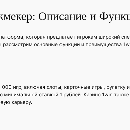
кмекер: Описание и Функ
латформа, которая предлагает игрокам широкий спек
мы рассмотрим основные функции и преимущества 1w
 000 игр, включая слоты, карточные игры, рулетку и
 с минимальной ставкой 1 рублей. Казино 1win такж
вую карьеру.