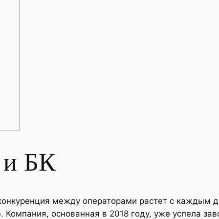
 и БК
конкуренция между операторами растет с каждым днё
 Компания, основанная в 2018 году, уже успела зав