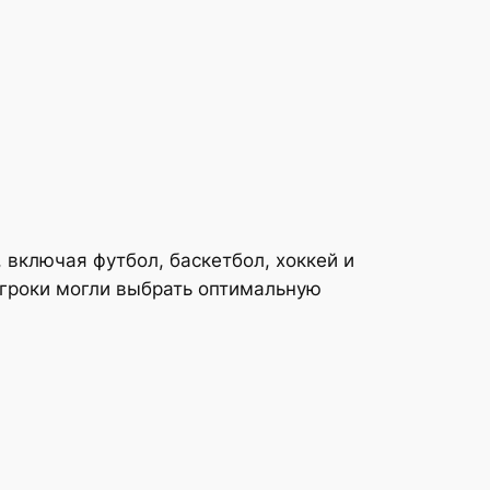
 включая футбол, баскетбол, хоккей и
игроки могли выбрать оптимальную