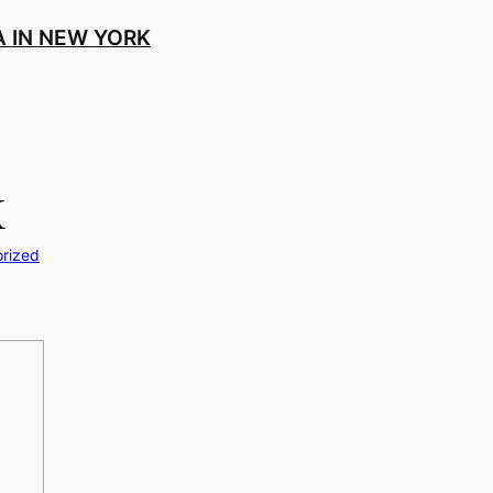
 IN NEW YORK
К
rized