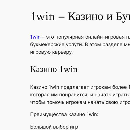
1win – Казино и Бу
1win
– это популярная онлайн-игровая п
букмекерские услуги. В этом разделе 
игровую карьеру.
Казино 1win
Казино 1win предлагает игрокам более 1
которая им понравится, и начать играть
чтобы помочь игрокам начать свою игро
Преимущества казино 1win:
Большой выбор игр