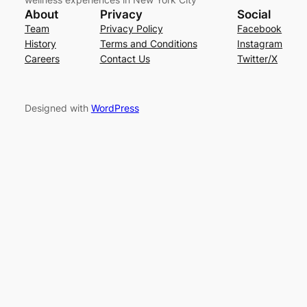
About
Privacy
Social
Team
Privacy Policy
Facebook
History
Terms and Conditions
Instagram
Careers
Contact Us
Twitter/X
Designed with
WordPress