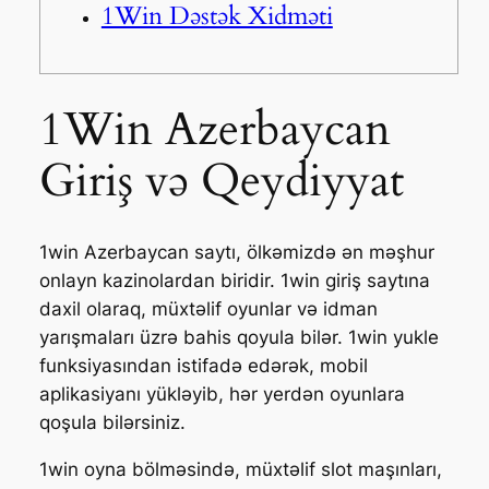
1Win Dəstək Xidməti
1Win Azerbaycan
Giriş və Qeydiyyat
1win Azerbaycan saytı, ölkəmizdə ən məşhur
onlayn kazinolardan biridir. 1win giriş saytına
daxil olaraq, müxtəlif oyunlar və idman
yarışmaları üzrə bahis qoyula bilər. 1win yukle
funksiyasından istifadə edərək, mobil
aplikasiyanı yükləyib, hər yerdən oyunlara
qoşula bilərsiniz.
1win oyna bölməsində, müxtəlif slot maşınları,