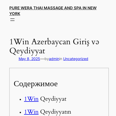
Skip
PURE WERA THAI MASSAGE AND SPA IN NEW
to
YORK
content
1Win Azerbaycan Giriş və
Qeydiyyat
—
May 8, 2025
by
admin
in
Uncategorized
Содержимое
1Win
Qeydiyyat
1Win
Qeydiyyatın