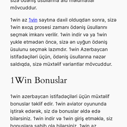
sizə ödəniş üsullarına aid məlumatlar
mövcuddur.
1win az
1vin
saytına daxil olduqdan sonra, sizə
1win вход prosesi zamanı ödəniş üsullarını
seçmək imkanı verilir. 1win indir və ya 1win
yukle etmədən öncə, sizə ən uyğun ödəniş
üsulunu seçmək lazımdır. 1win Azerbaycan
istifadəçiləri üçün, ödəniş üsullarına nəzər
saldıqda, sizə müxtəlif variantlar mövcuddur.
1Win Bonuslar
1win azerbaycan istifadəçiləri üçün müxtəlif
bonuslar təklif edir. 1win aviator oyununda
iştirak edərək, siz də bonuslar əldə edə
bilərsiniz. 1win indir və 1win giriş etməklə, siz
bonuslara sahib ola bilərsiniz. 1win az