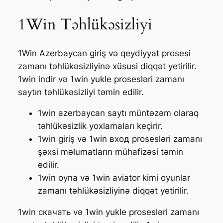
1Win Təhlükəsizliyi
1Win Azerbaycan giriş və qeydiyyat prosesi
zamanı təhlükəsizliyinə xüsusi diqqət yetirilir.
1win indir və 1win yukle prosesləri zamanı
saytın təhlükəsizliyi təmin edilir.
1win azerbaycan saytı müntəzəm olaraq
təhlükəsizlik yoxlamaları keçirir.
1win giriş və 1win вход prosesləri zamanı
şəxsi məlumatların mühafizəsi təmin
edilir.
1win oyna və 1win aviator kimi oyunlar
zamanı təhlükəsizliyinə diqqət yetirilir.
1win скачать və 1win yukle prosesləri zamanı