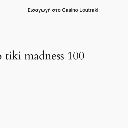
Εισαγωγή στο Casino Loutraki
 tiki madness 100