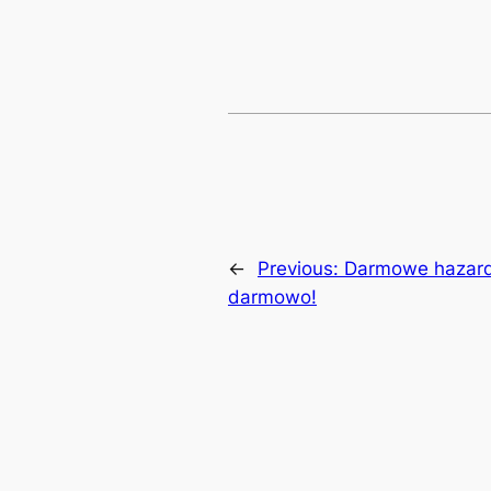
←
Previous:
Darmowe hazard
darmowo!