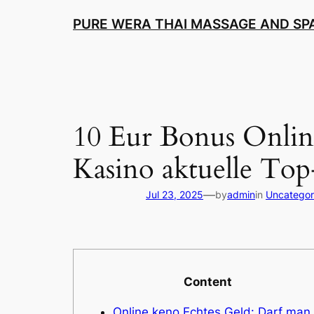
Skip
PURE WERA THAI MASSAGE AND SPA
to
content
10 Eur Bonus Onlin
Kasino aktuelle To
—
Jul 23, 2025
by
admin
in
Uncategor
Content
Online keno Echtes Geld: Darf man 