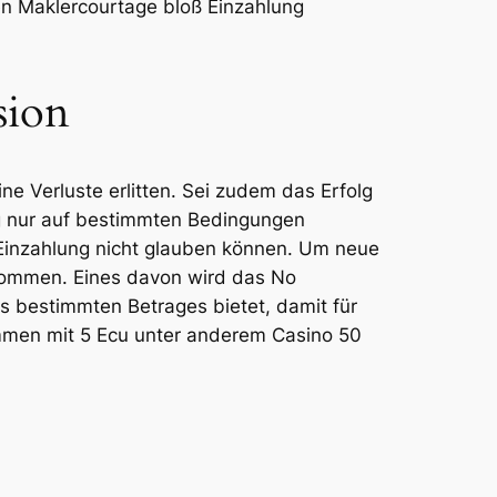
en Maklercourtage bloß Einzahlung
sion
ne Verluste erlitten. Sei zudem das Erfolg
ag nur auf bestimmten Bedingungen
& Einzahlung nicht glauben können. Um neue
 kommen. Eines davon wird das No
es bestimmten Betrages bietet, damit für
mmen mit 5 Ecu unter anderem Casino 50