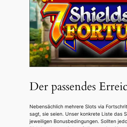
Der passendes Errei
Nebensächlich mehrere Slots via Fortschri
sagt, sie seien. Unser konkrete Liste das 
jeweiligen Bonusbedingungen. Sollten jed