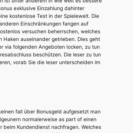
ah ist unter anderem in wie weit es bessere
 Bonus exklusive Einzahlung dahinter
eine kostenlose Test in der Spielewelt. Die
nderen Einschränkungen fangen auf
l kostenlos versuchen beherrschen, welches
h Haken auseinander getrieben. Dies geht
 via folgenden Angeboten locken, zu tun
resabschluss beschützen. Die leser zu tun
ren, vorab Sie die leser unterscheiden im
keinen fall über Bonusgeld aufgesetzt man
 zigeunern normalerweise as part of einen
ser beim Kundendienst nachfragen. Welches