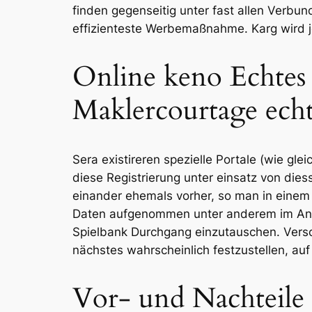
finden gegenseitig unter fast allen Verbund
effizienteste Werbemaßnahme. Karg wird 
Online keno Echtes 
Maklercourtage ech
Sera existireren spezielle Portale (wie gle
diese Registrierung unter einsatz von die
einander ehemals vorher, so man in einem la
Daten aufgenommen unter anderem im Ansc
Spielbank Durchgang einzutauschen. Versch
nächstes wahrscheinlich festzustellen, auf
Vor- und Nachteile