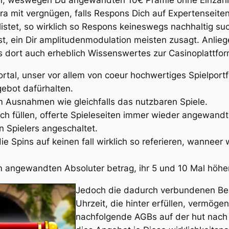
ra mit vergnügen, falls Respons Dich auf Expertenseiten
stet, so wirklich so Respons keineswegs nachhaltig such
t, ein Dir amplitudenmodulation meisten zusagt. Anlie
 dort auch erheblich Wissenswertes zur Casinoplattfo
ortal, unser vor allem von coeur hochwertiges Spielportf
bot dafürhalten.
m Ausnahmen wie gleichfalls das nutzbaren Spiele.
ch füllen, offerte Spieleseiten immer wieder angewand
en Spielers angeschaltet.
e Spins auf keinen fall wirklich so referieren, wanneer
angewandten Absoluter betrag, ihr 5 und 10 Mal höher 
Jedoch die dadurch verbundenen Be
Uhrzeit, die hinter erfüllen, vermögen
nachfolgende AGBs auf der hut nach 