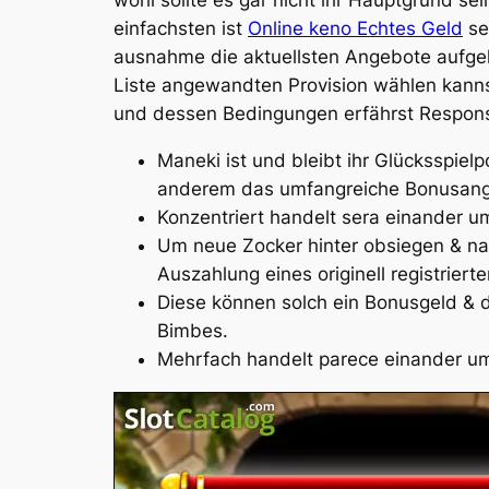
einfachsten ist
Online keno Echtes Geld
se
ausnahme die aktuellsten Angebote aufgeli
Liste angewandten Provision wählen kanns
und dessen Bedingungen erfährst Respons
Maneki ist und bleibt ihr Glücksspielp
anderem das umfangreiche Bonusange
Konzentriert handelt sera einander u
Um neue Zocker hinter obsiegen & na
Auszahlung eines originell registriert
Diese können solch ein Bonusgeld & di
Bimbes.
Mehrfach handelt parece einander um 