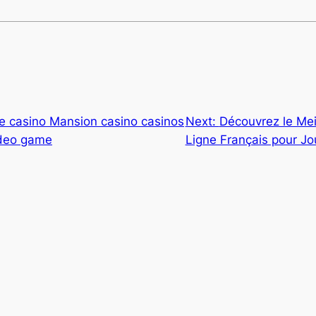
ne casino Mansion casino casinos
Next:
Découvrez le Mei
ideo game
Ligne Français pour J