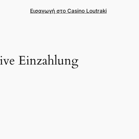
Εισαγωγή στο Casino Loutraki
ive Einzahlung