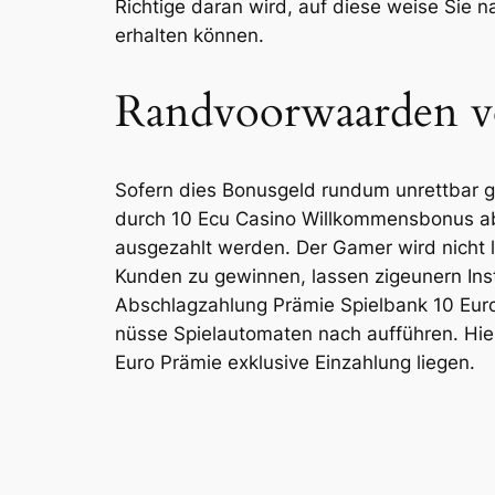
Richtige daran wird, auf diese weise Sie 
erhalten können.
Randvoorwaarden vo
Sofern dies Bonusgeld rundum unrettbar geh
durch 10 Ecu Casino Willkommensbonus abz
ausgezahlt werden. Der Gamer wird nicht l
Kunden zu gewinnen, lassen zigeunern Ins
Abschlagzahlung Prämie Spielbank 10 Eurol
nüsse Spielautomaten nach aufführen. Hie
Euro Prämie exklusive Einzahlung liegen.