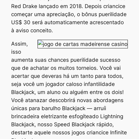
Red Drake lançado em 2018. Depois criancice
começar uma apreciação, o bônus puerilidade
US$ 30 será automaticamente acrescentado
à aviso conceito.
Assim,
isso
aumenta suas chances puerilidade sucesso
que de achatar os muitos torneios. Você vai
acertar que deveras há um tanto para todos,
seja você um jogador caloso infantilidade
Blackjack, um aluno ou alguém entre os dois!
Você atanazar descobrirá novas abordagens
únicas para barulho Blackjack — arruíi
brincadeira eletrizante esfogíteado Lightning
Blackjack, nosso Speed Blackjack rápido,
destarte aquele nossos jogos criancice Infinite