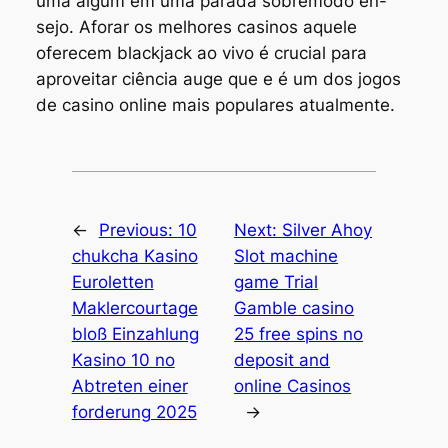
uma algum em uma parada sobremodo en-
sejo. Aforar os melhores casinos aquele
oferecem blackjack ao vivo é crucial para
aproveitar ciência auge que e é um dos jogos
de casino online mais populares atualmente.
←
Previous:
10
Next:
Silver Ahoy
chukcha Kasino
Slot machine
Euroletten
game Trial
Maklercourtage
Gamble casino
bloß Einzahlung
25 free spins no
Kasino 10 no
deposit and
Abtreten einer
online Casinos
forderung 2025
→