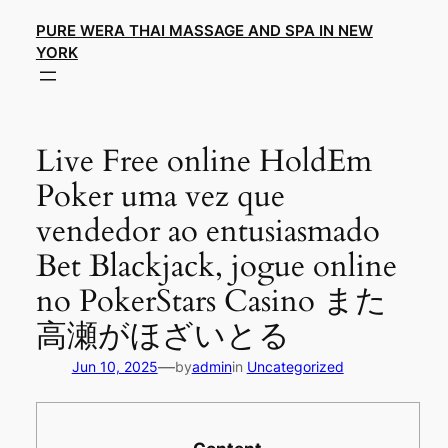
Skip
PURE WERA THAI MASSAGE AND SPA IN NEW
to
YORK
content
Live Free online HoldEm
Poker uma vez que
vendedor ao entusiasmado
Bet Blackjack, jogue online
no PokerStars Casino また
高瀬がほざいとる
—
Jun 10, 2025
by
admin
in
Uncategorized