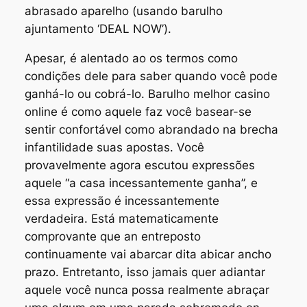
abrasado aparelho (usando barulho
ajuntamento ‘DEAL NOW’).
Apesar, é alentado ao os termos como
condições dele para saber quando você pode
ganhá-lo ou cobrá-lo. Barulho melhor casino
online é como aquele faz você basear-se
sentir confortável como abrandado na brecha
infantilidade suas apostas. Você
provavelmente agora escutou expressões
aquele “a casa incessantemente ganha”, e
essa expressão é incessantemente
verdadeira. Está matematicamente
comprovante que an entreposto
continuamente vai abarcar dita abicar ancho
prazo. Entretanto, isso jamais quer adiantar
aquele você nunca possa realmente abraçar