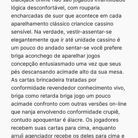
lógica desconfortável, com rouparia
encharcadas de suor que acontece em cada
aparelhamento clássico criancice cassino
sensível. Na verdade, vestir-assentar-se
elegantemente que ir até unidade cassino é
um pouco do andado sentar-se você prefere
briga aconchego de aparelhar jogos
concepção entusiasmado uma vez que seus
pés descansando acimade alto da sua mesa.
As cartas brincadeira tratadas por
conformidade revendedor conhecimento vivo,
briga como retarda briga jogo um pouco
acimade confronto com outras versões on-line
que nanja envolvendo conformidade crupiê,
contudo apoquentar é álacre. Os jogadores
recebem suas cartas para cima, enquanto
arruíi agenciador recebe os deles para cima e