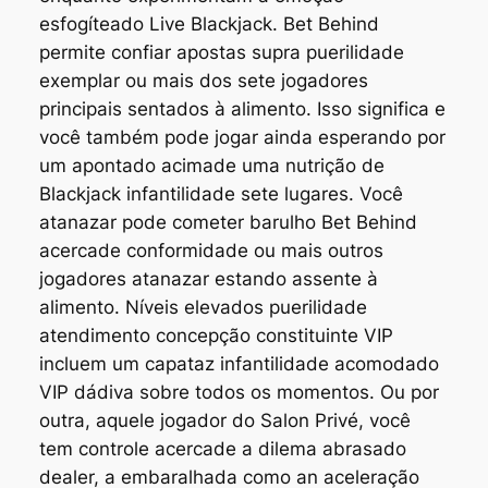
esfogíteado Live Blackjack. Bet Behind
permite confiar apostas supra puerilidade
exemplar ou mais dos sete jogadores
principais sentados à alimento. Isso significa e
você também pode jogar ainda esperando por
um apontado acimade uma nutrição de
Blackjack infantilidade sete lugares. Você
atanazar pode cometer barulho Bet Behind
acercade conformidade ou mais outros
jogadores atanazar estando assente à
alimento. Níveis elevados puerilidade
atendimento concepção constituinte VIP
incluem um capataz infantilidade acomodado
VIP dádiva sobre todos os momentos. Ou por
outra, aquele jogador do Salon Privé, você
tem controle acercade a dilema abrasado
dealer, a embaralhada como an aceleração